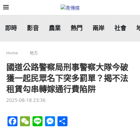
即時
影音
農業
熱門
兩岸
社會
Home
地方
國道公路警察局刑事警察大隊今破
獲一起民眾名下突多罰單？揭不法
租賃勾串轉嫁通行費陷阱
2025-08-18 23:36
Facebook
WeChat
Line
Messenger
分
享