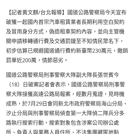
【記者黃文麒/台北報導】國道公路警察局今天宣布
破獲一起國內首宗汽車租賃業者長期利用空白契約
及冒用身分方式，偽造租車契約內容，並向主管機
關申請移轉通行費及交通罰鍰至不知情民眾名下，
初步估算已規避國道通行費約新臺幣230萬元，撤銷
罰單近200萬，情節惡劣。
國道公路警察局刑事警察大隊副大隊長張世賓今
（18）日破案記者會表示，國道公路警察局刑事警
察大隊接獲高速公路局報案，經數月蒐證，見時機
成熟，於7月29日會同新北市政府警察局海山分局、
汐止分局與刑事警察局偵查第一大隊偵二隊兵分多
路執行搜索行動，搜索對象包含涉案公司辦公處
所、負責人與業務人員住所、不法集團藏匿地點