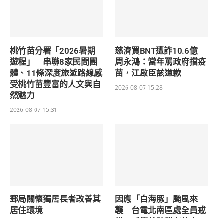
桃竹苗分署「2026暑期
慈濟買BNT遭詐10.6億
遊程」 串聯8家民間團
周永鴻：當年罵政府擋疫
體、11條深度旅遊路線感
苗，江啟臣該道歉
受桃竹苗豐富的人文與自
2026-08-07 15:28
然魅力
2026-08-07 15:31
郵局關懷獨居長者改善其
因應「白海豚」颱風來
居住環境
襲 台電北南區處全員戒