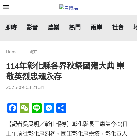
即時
影音
農業
熱門
兩岸
社會
Home
地方
114年彰化縣各界秋祭國殤大典 崇
敬英烈忠魂永存
2025-09-03 21:31
Facebook
WeChat
Line
Messenger
分
享
【記者吳晟明／彰化報導】彰化縣長王惠美今(3)日
上午前往彰化忠烈祠、國軍彰化忠靈塔、彰化軍人