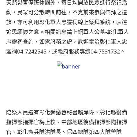
天然災害停班休園外，每日均開放民眾進行祭祀活
動，民眾可分散時間前往，不克前來參與祭拜之遺
族，亦可利用彰化軍人忠靈祠線上祭拜系統，表達
追思緬懷之意。相關訊息請上網軍人公墓-彰化軍人
忠靈祠查詢，如需服務之處，歡迎電洽彰化軍人忠
靈祠04-7242545，或縣府服務專線04-7531732。
陪祭人員還有彰化縣議會秘書賴岸璋、彰化縣後備
指揮部指揮官梅上校、中部地區後備指揮部陶指揮
官、彰化憲兵隊洪隊長、保四總隊第四大隊曾隊