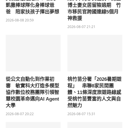
凱撒棒球隊化身棒球爸
博士妻女居留險過期 竹
爸 陪家扶孩子揮出夢想
市移民官跨國連線5個月
神救援
2026-08-08 20:59
2026-08-07 21:21
從公文自動化到作業初
桃竹苗分署「2026暑期遊
審 敏實科大打造多模型
程」 串聯8家民間團
協作數位校務團隊引領智
體、11條深度旅遊路線感
慧校園革命邁向AI Agent
受桃竹苗豐富的人文與自
大學
然魅力
2026-08-07 20:22
2026-08-07 15:31