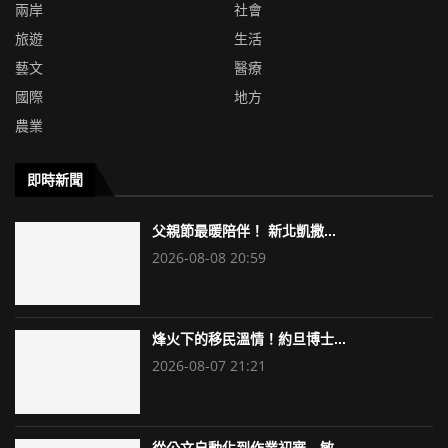
兩岸
社會
旅遊
生活
藝文
醫療
國際
地方
農業
即時新聞
父親節最暖陪伴！ 新北凱撒...
2026-08-08 20:59
烽火下的移民溫情！約旦博士...
2026-08-07 21:21
從公文自動化到作業初審 敏...