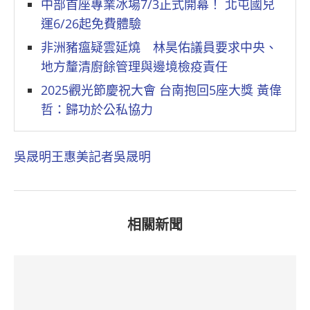
中部首座專業冰場7/3正式開幕！ 北屯國兒
運6/26起免費體驗
非洲豬瘟疑雲延燒 林昊佑議員要求中央、
地方釐清廚餘管理與邊境檢疫責任
2025觀光節慶祝大會 台南抱回5座大獎 黃偉
哲：歸功於公私協力
吳晟明
王惠美
記者吳晟明
相關新聞