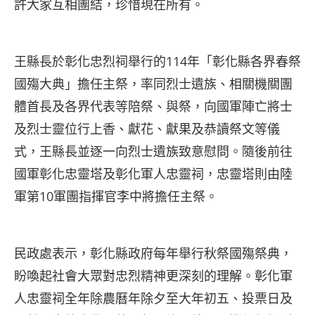
許大家互相團結，珍惜現在所有。
王縣長於彰化忠烈祠舉行的114年「彰化縣各界春祭
國殤大典」擔任主祭，率同烈士遺族、相關機關團
體首長及各界代表等陪祭、與祭，向國軍陣亡將士
及烈士靈位行上香、獻花、獻果及恭讀祭文等儀
式，王縣長並逐一向烈士遺族致意慰問。隨後前往
國軍彰化忠靈塔及彰化軍人忠靈祠，忠靈塔則由陸
軍第10軍團指揮官李中將擔任主祭。
民政處表示，彰化縣政府每年舉行秋祭國殤祭典，
盼喚起社會大眾對忠烈精神更深刻的理解。彰化軍
人忠靈祠全年除農曆年除夕至大年初五、投票日及