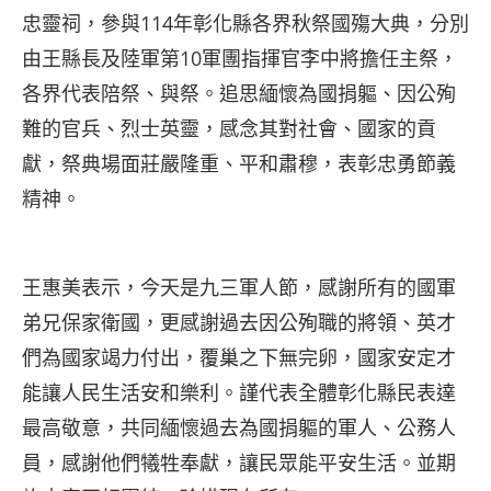
忠靈祠，參與114年彰化縣各界秋祭國殤大典，分別
由王縣長及陸軍第10軍團指揮官李中將擔任主祭，
各界代表陪祭、與祭。追思緬懷為國捐軀、因公殉
難的官兵、烈士英靈，感念其對社會、國家的貢
獻，祭典場面莊嚴隆重、平和肅穆，表彰忠勇節義
精神。
王惠美表示，今天是九三軍人節，感謝所有的國軍
弟兄保家衛國，更感謝過去因公殉職的將領、英才
們為國家竭力付出，覆巢之下無完卵，國家安定才
能讓人民生活安和樂利。謹代表全體彰化縣民表達
最高敬意，共同緬懷過去為國捐軀的軍人、公務人
員，感謝他們犧牲奉獻，讓民眾能平安生活。並期