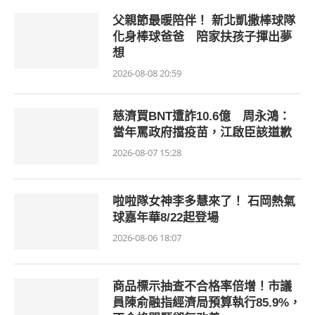
父親節最暖陪伴！ 新北凱撒棒球隊
化身棒球爸爸 陪家扶孩子揮出夢
想
2026-08-08 20:59
慈濟買BNT遭詐10.6億 周永鴻：
當年罵政府擋疫苗，江啟臣該道歉
2026-08-07 15:28
啦啦隊女神李多慧來了！ 石岡熱氣
球嘉年華8/22起登場
2026-08-06 18:07
商品標示抽查不合格率倍增！市議
員陳俞融指經濟局預算執行85.9%，