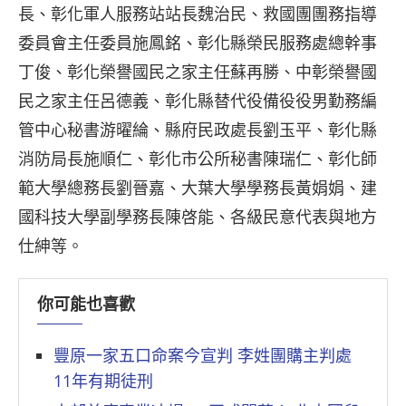
長、彰化軍人服務站站長魏治民、救國團團務指導
委員會主任委員施鳳銘、彰化縣榮民服務處總幹事
丁俊、彰化榮譽國民之家主任蘇再勝、中彰榮譽國
民之家主任呂德義、彰化縣替代役備役役男勤務編
管中心秘書游曜綸、縣府民政處長劉玉平、彰化縣
消防局長施順仁、彰化市公所秘書陳瑞仁、彰化師
範大學總務長劉晉嘉、大葉大學學務長黃娟娟、建
國科技大學副學務長陳啓能、各級民意代表與地方
仕紳等。
你可能也喜歡
豐原一家五口命案今宣判 李姓團購主判處
11年有期徒刑