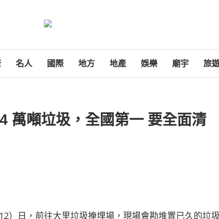
康
名人
國際
地方
地產
娛樂
廟宇
旅
4 萬噸垃圾，全國第一 要全面清
12）日，前往大里垃圾掩埋場，現場會勘堆置已久的垃