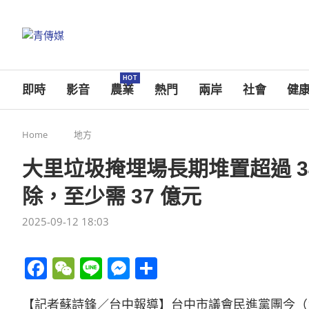
HOT
即時
影音
農業
熱門
兩岸
社會
健
Home
地方
大里垃圾掩埋場長期堆置超過 3
除，至少需 37 億元
2025-09-12 18:03
Facebook
WeChat
Line
Messenger
分
享
【記者蘇詩鋒／台中報導】台中市議會民進黨團今（