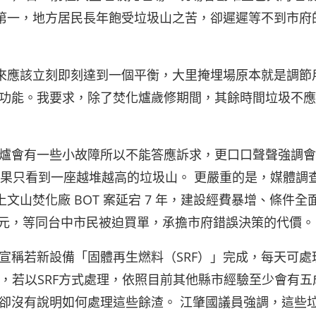
國第一，地方居民長年飽受垃圾山之苦，卻遲遲等不到市府
本來應該立刻即刻達到一個平衡，大里掩埋場原本就是調節
功能。我要求，除了焚化爐歲修期間，其餘時間垃圾不應
爐會有一些小故障所以不能答應訴求，更口口聲聲強調會
結果只看到一座越堆越高的垃圾山。 更嚴重的是，媒體調
文山焚化廠 BOT 案延宕 7 年，建設經費暴增、條件全
0 億元，等同台中市民被迫買單，承擔市府錯誤決策的代價。
宣稱若新設備「固體再生燃料（SRF）」完成，每天可處
上，若以SRF方式處理，依照目前其他縣市經驗至少會有五
卻沒有說明如何處理這些餘渣。 江肇國議員強調，這些