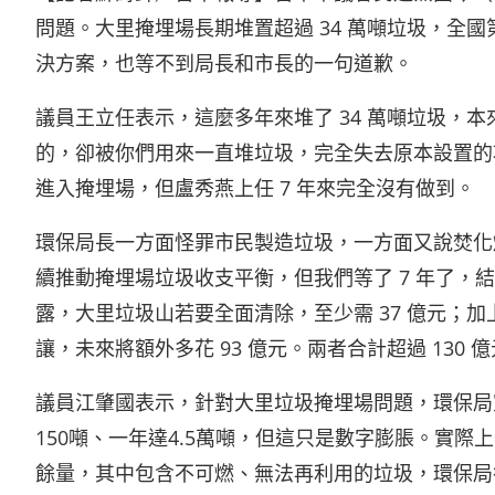
問題。大里掩埋場長期堆置超過 34 萬噸垃圾，全
決方案，也等不到局長和市長的一句道歉。
議員王立任表示，這麼多年來堆了 34 萬噸垃圾，
的，卻被你們用來一直堆垃圾，完全失去原本設置的
進入掩埋場，但盧秀燕上任 7 年來完全沒有做到。
環保局長一方面怪罪市民製造垃圾，一方面又說焚化
續推動掩埋場垃圾收支平衡，但我們等了 7 年了，
露，大里垃圾山若要全面清除，至少需 37 億元；加上
讓，未來將額外多花 93 億元。兩者合計超過 13
議員江肇國表示，針對大里垃圾掩埋場問題，環保局
150噸、一年達4.5萬噸，但這只是數字膨脹。實際
餘量，其中包含不可燃、無法再利用的垃圾，環保局