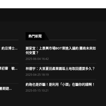
熱門新聞
約旦博士...
謝家宜：上景興市場BOT案進入議約 攤商未來如
何安置？
2025-06-04 16:42
初審 敏...
林德宇：大里夏田產業園區土地取回還要多久？
2025-04-25 18:19
約砲也是詐騙！是利用「小頭」在騙你的錢啊！
期遊...
2025-05-15 10:21