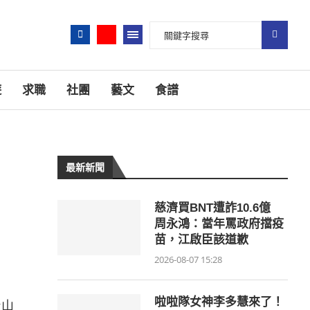
遊
求職
社團
藝文
食譜
最新新聞
慈濟買BNT遭詐10.6億
周永鴻：當年罵政府擋疫
苗，江啟臣該道歉
2026-08-07 15:28
啦啦隊女神李多慧來了！
圾山