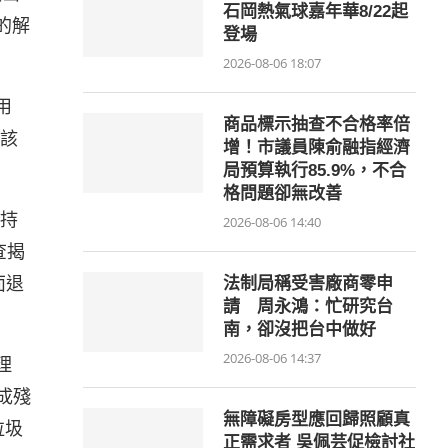
石岡熱氣球嘉年華8/22起
的解
登場
2026-08-06 18:07
用
商品標示抽查不合格率倍
該
增！市議員陳俞融指經濟
局預算執行85.9%，不合
格問題卻無改善
持
2026-08-06 14:40
查揭
面退
法制局稱受害廠商零申
請 周永鴻：忙研究台
南，卻沒把台中做好
2026-08-06 14:37
理
成殘
無障礙房型應回歸照顧真
垃圾
正需求者 吳佩芸促檢討社