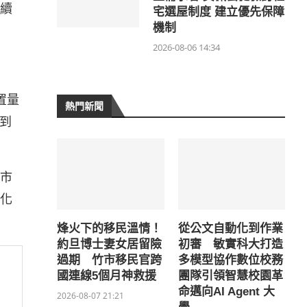
續
宅選屋制度 建立優先保障
機制
2026-08-06 14:34
置量
熱門新聞
到
市
化
烽火下的移民溫情！
從公文自動化到作業
約旦博士妻女居留險
初審 敏實科大打造
過期 竹市移民官跨
多模型協作數位校務
國連線5個月神救援
團隊引領智慧校園革
命邁向AI Agent 大
2026-08-07 21:21