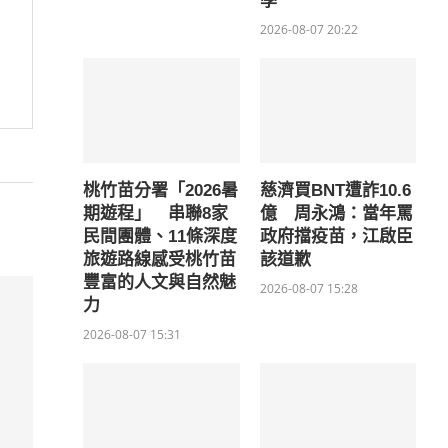
學
2026-08-07 20:22
桃竹苗分署「2026暑
慈濟買BNT遭詐10.6
期遊程」 串聯8家
億 周永鴻：當年罵
民間團體、11條深度
政府擋疫苗，江啟臣
旅遊路線感受桃竹苗
該道歉
豐富的人文與自然魅
2026-08-07 15:28
力
2026-08-07 15:31