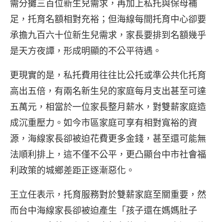
需分攤三百位新生兒需求，再加上私托與保母補
足，托育名額相對充裕；但海線每間托育中心卻要
承擔九百六十位新生兒需求，家長要排到名額幾乎
是天方夜譚，形成明顯的不公平待遇。
更現實的是，私托費用往往比公托或準公共化托育
高出五倍，有兩名新生兒的家庭每月支出甚至可達
五萬元，相當於一位家長整月薪水，對雙薪家庭造
成沉重壓力。如今市區家庭可享有相對寬裕的資
源，海線家長卻被迫花費更多金錢，甚至還可能無
法順利排上，這不僅不公平，更凸顯台中市社會福
利政策的城鄉差距正逐漸惡化。
王立任表示，托育服務對於雙薪家庭至關重要，然
而台中海線家長卻被迫產生「孩子還在媽媽肚子