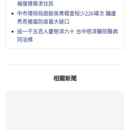
福復健需求住民
中市環保局廚餘蒸煮稽查短少226場次 釀盧
秀燕豬瘟防疫最大破口
逾一千五百人慶慈濟六十 台中慈濟醫院醫病
同浴佛
相關新聞