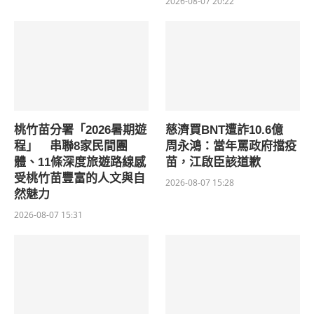
2026-08-07 20:22
桃竹苗分署「2026暑期遊
慈濟買BNT遭詐10.6億
程」 串聯8家民間團
周永鴻：當年罵政府擋疫
體、11條深度旅遊路線感
苗，江啟臣該道歉
受桃竹苗豐富的人文與自
2026-08-07 15:28
然魅力
2026-08-07 15:31