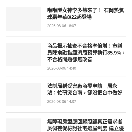
啦啦隊女神李多慧來了！ 石岡熱氣
球嘉年華8/22起登場
2026-08-06 18:07
商品標示抽查不合格率倍增！市議
員陳俞融指經濟局預算執行85.9%，
不合格問題卻無改善
2026-08-06 14:40
法制局稱受害廠商零申請 周永
鴻：忙研究台南，卻沒把台中做好
2026-08-06 14:37
無障礙房型應回歸照顧真正需求者
吳佩芸促檢討社宅選屋制度 建立優