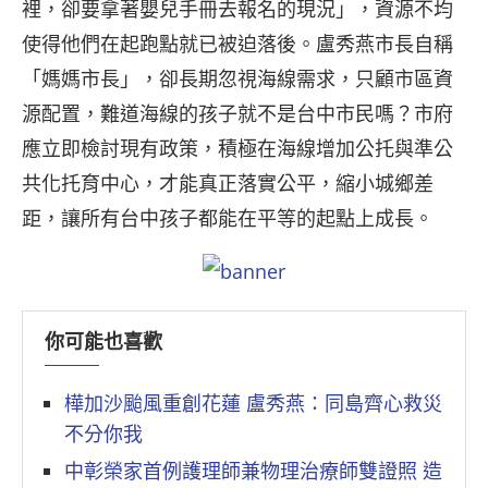
裡，卻要拿著嬰兒手冊去報名的現況」，資源不均
使得他們在起跑點就已被迫落後。盧秀燕市長自稱
「媽媽市長」，卻長期忽視海線需求，只顧市區資
源配置，難道海線的孩子就不是台中市民嗎？市府
應立即檢討現有政策，積極在海線增加公托與準公
共化托育中心，才能真正落實公平，縮小城鄉差
距，讓所有台中孩子都能在平等的起點上成長。
你可能也喜歡
樺加沙颱風重創花蓮 盧秀燕：同島齊心救災
不分你我
中彰榮家首例護理師兼物理治療師雙證照 造