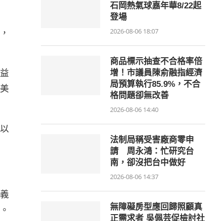
石岡熱氣球嘉年華8/22起
登場
2026-08-06 18:07
，
商品標示抽查不合格率倍
益
增！市議員陳俞融指經濟
局預算執行85.9%，不合
美
格問題卻無改善
2026-08-06 14:40
以
法制局稱受害廠商零申
請 周永鴻：忙研究台
南，卻沒把台中做好
2026-08-06 14:37
義
無障礙房型應回歸照顧真
。
正需求者 吳佩芸促檢討社