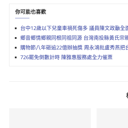
你可能也喜歡
台中12歲以下兒童車禍死傷多 議員陳文政籲全
鄉音鄉情鄉親同根同祖同源 台灣南投縣黃氏宗
購物節八年砸逾22億辦抽獎 周永鴻批盧秀燕把
726罷免倒數計時 陳雅惠服務處全力催票