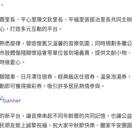
。
鏗里長、平心里陳文欽里長、平福里張振治里長共同主辦
心，打造多元互動的平台。
熟悉旋律，營造懷舊又溫馨的音樂氛圍；同時規劃多攤公
市肢體傷殘關懷協會等單位皆到場義賣，提供文創小物、
時做愛心。
腳踏車、日月潭住宿券、經典飯店住宿券、溫泉泡湯券，
動即可獲得摸彩券，吸引許多居民熱情參與。
的新平台，讓音樂串起不同年齡層的共同記憶，也讓公益
民朋友致上誠摯祝福，祝大家中秋節快樂、闔家平安團圓