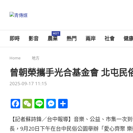
HOT
即時
影音
農業
熱門
兩岸
社會
健
Home
地方
曾朝榮攜手光合基金會 北屯民
2025-09-17 11:15
Facebook
WeChat
Line
Messenger
分
享
【記者蘇詩鋒／台中報導】音樂、公益、市集一次到
長，9月20日下午在台中民俗公園舉辦「愛心齊聚 