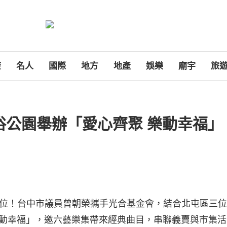
康
名人
國際
地方
地產
娛樂
廟宇
旅
俗公園舉辦「愛心齊聚 樂動幸福」
位！台中市議員曾朝榮攜手光合基金會，結合北屯區三位
樂動幸福」，邀六藝樂集帶來經典曲目，串聯義賣與市集活