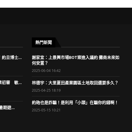
熱門新聞
約旦博士...
謝家宜：上景興市場BOT案進入議約 攤商未來如
何安置？
2025-06-04 16:42
初審 敏...
林德宇：大里夏田產業園區土地取回還要多久？
2025-04-25 18:19
約砲也是詐騙！是利用「小頭」在騙你的錢啊！
期遊...
2025-05-15 10:21