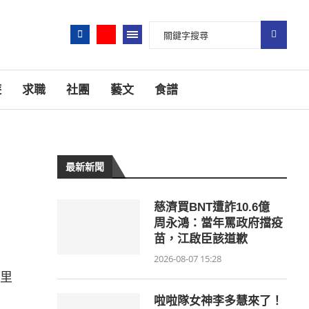
遊
求職
社團
藝文
食譜
最新新聞
慈濟買BNT遭詐10.6億
周永鴻：當年罵政府擋疫
苗，江啟臣該道歉
2026-08-07 15:28
里
啦啦隊女神李多慧來了！