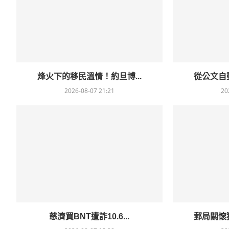
烽火下的移民溫情！約旦博...
從公文自動
2026-08-07 21:21
20
慈濟買BNT遭詐10.6...
郵局關懷獨