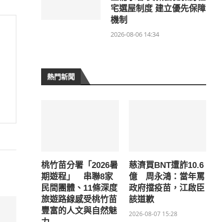
宅選屋制度 建立優先保障
機制
2026-08-06 14:34
熱門新聞
桃竹苗分署「2026暑
慈濟買BNT遭詐10.6
期遊程」 串聯8家
億 周永鴻：當年罵
民間團體、11條深度
政府擋疫苗，江啟臣
旅遊路線感受桃竹苗
該道歉
豐富的人文與自然魅
2026-08-07 15:28