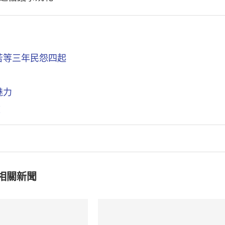
苦等三年民怨四起
魅力
坡
相關新聞