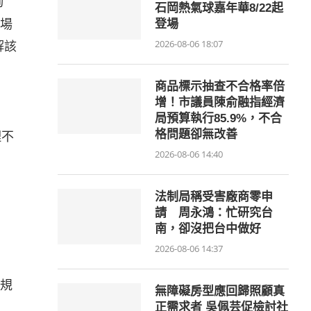
詢
石岡熱氣球嘉年華8/22起
場
登場
2026-08-06 18:07
解該
商品標示抽查不合格率倍
增！市議員陳俞融指經濟
局預算執行85.9%，不合
格問題卻無改善
理不
2026-08-06 14:40
法制局稱受害廠商零申
請 周永鴻：忙研究台
南，卻沒把台中做好
2026-08-06 14:37
規
無障礙房型應回歸照顧真
正需求者 吳佩芸促檢討社