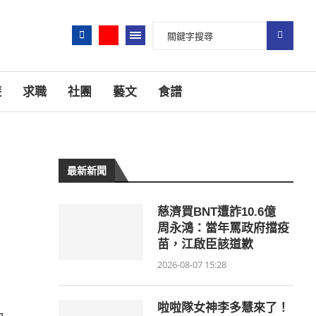
遊
求職
社團
藝文
食譜
最新新聞
慈濟買BNT遭詐10.6億
周永鴻：當年罵政府擋疫
苗，江啟臣該道歉
2026-08-07 15:28
啦啦隊女神李多慧來了！