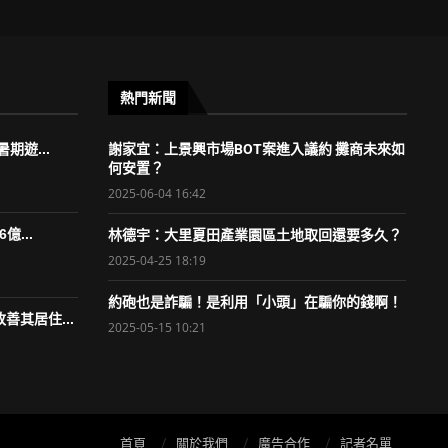
熱門新聞
期遊...
謝家宜：上景興市場BOT案進入議約 攤商未來如
何安置？
2025-06-04 16:42
億...
林德宇：大里夏田產業園區土地取回還要多久？
2025-04-25 18:19
約砲也是詐騙！是利用「小頭」在騙你的錢啊！
善其居住...
2025-05-15 10:21
首頁
關於我們
廣告合作
記者名單