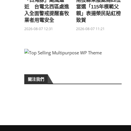
「白海豚」颱風逼
南投縣榮服處為四位
近 台電北西區處進
當選「115年模範父
入全面警戒提醒畜牧
親」表揚榮民貼紅榜
業者用電安全
致賀
2026-08-07 12:31
2026-08-07 11:21
關注我們