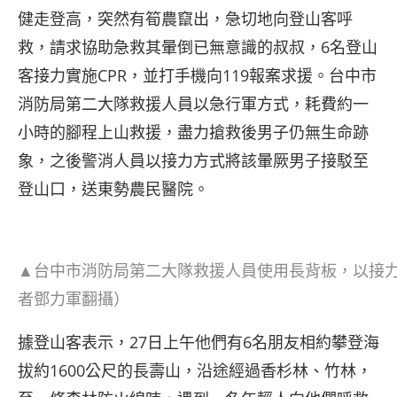
健走登高，突然有筍農竄出，急切地向登山客呼
救，請求協助急救其暈倒已無意識的叔叔，6名登山
客接力實施CPR，並打手機向119報案求援。台中市
消防局第二大隊救援人員以急行軍方式，耗費約一
小時的腳程上山救援，盡力搶救後男子仍無生命跡
象，之後警消人員以接力方式將該暈厥男子接駁至
登山口，送東勢農民醫院。
▲台中市消防局第二大隊救援人員使用長背板，以接力
者鄧力軍翻攝）
據登山客表示，27日上午他們有6名朋友相約攀登海
拔約1600公尺的長壽山，沿途經過香杉林、竹林，