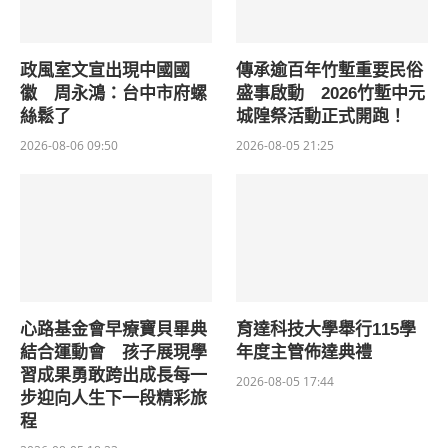
政風室文宣出現中國國
傳承逾百年竹塹重要民俗
徽 周永鴻：台中市府螺
盛事啟動 2026竹塹中元
絲鬆了
城隍祭活動正式開跑！
2026-08-06 09:50
2026-08-05 21:25
心路基金會早療寶貝畢典
育達科技大學舉行115學
結合運動會 孩子展現學
年度主管佈達典禮
習成果勇敢跨出成長每一
2026-08-05 17:44
步迎向人生下一段精彩旅
程