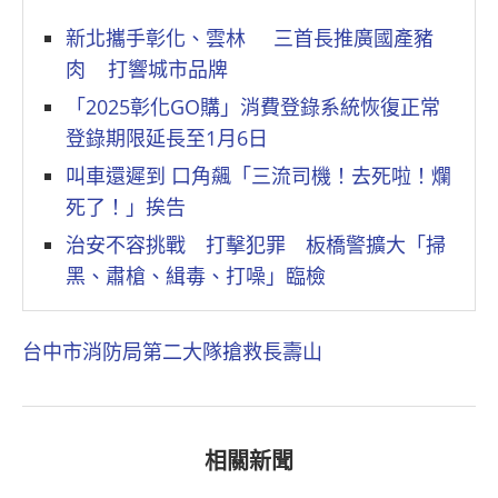
新北攜手彰化、雲林 三首長推廣國產豬
肉 打響城市品牌
「2025彰化GO購」消費登錄系統恢復正常
登錄期限延長至1月6日
叫車還遲到 口角飆「三流司機！去死啦！爛
死了！」挨告
治安不容挑戰 打擊犯罪 板橋警擴大「掃
黑、肅槍、緝毒、打噪」臨檢
台中市消防局第二大隊
搶救
長壽山
相關新聞