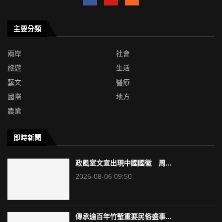
主要分類
兩岸
社會
旅遊
生活
藝文
醫療
國際
地方
農業
即時新聞
政風室文宣出現中國國徽 周...
2026-08-06 09:50
傳承逾百年竹塹重要民俗盛事...