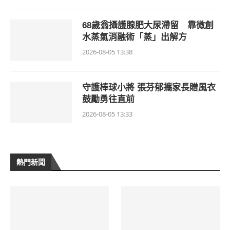
68歲翁攝護腺肥大尿滯留 靠微創
水蒸氣消融術「蒸」出解方
2026-08-05 13:38
守護棒球小將 張芬郁攜家長贈風衣
鼓勵勇往直前
2026-08-05 13:33
熱門新聞