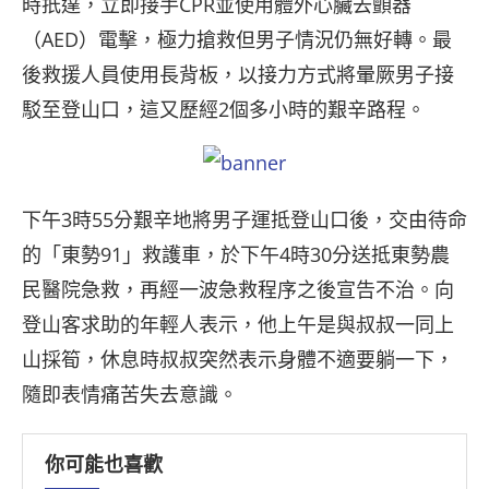
時扺達，立即接手CPR並使用體外心臟去顫器
（AED）電擊，極力搶救但男子情況仍無好轉。最
後救援人員使用長背板，以接力方式將暈厥男子接
駁至登山口，這又歷經2個多小時的艱辛路程。
下午3時55分艱辛地將男子運抵登山口後，交由待命
的「東勢91」救護車，於下午4時30分送抵東勢農
民醫院急救，再經一波急救程序之後宣告不治。向
登山客求助的年輕人表示，他上午是與叔叔一同上
山採筍，休息時叔叔突然表示身體不適要躺一下，
隨即表情痛苦失去意識。
你可能也喜歡