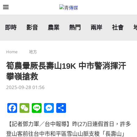
即時
影音
農業
熱門
兩岸
社會
Home
地方
筍農暈厥長壽山19K 中市警消揮汗
攀嶺搶救
2025-09-28 01:56
Facebook
WeChat
Line
Messenger
分
享
【記者鄧力軍／台中報導】昨(27)日連假首日，許多
登山客前往台中市和平區雪山山脈支稄「長壽山」