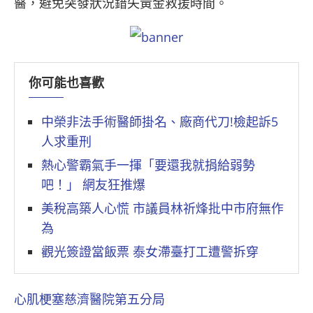
醫，避免突發狀況錯失黃金救援時間。
你可能也喜歡
中榮非法手術醫師掛名、廠商代刀!檢起訴5
人求重刑
熱心警霸氣手一揮「要還我就捐給弱勢
吧！」 網友狂推爆
美稅高築人心慌 市議員林祈烽批中市府無作
為
觀光簽證當飯票 泰女滯臺打工遭警拆穿
心肌梗塞
慈濟醫院
第五分局