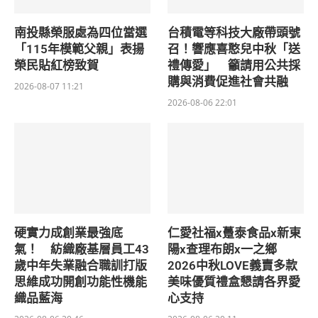
南投縣榮服處為四位當選
台積電等科技大廠帶頭號
「115年模範父親」表揚
召！響應喜憨兒中秋「送
榮民貼紅榜致賀
禮傳愛」 籲請用公共採
購與消費促進社會共融
2026-08-07 11:21
2026-08-06 22:01
硬實力成創業最強底
仁愛社福x躉泰食品x新東
氣！ 紡織廠基層員工43
陽x查理布朗x一之鄉
歲中年失業融合職訓打版
2026中秋LOVE義賣多款
思維成功開創功能性機能
美味優質禮盒懇請各界愛
織品藍海
心支持