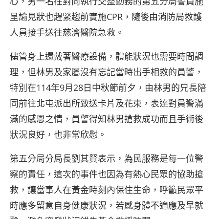
心，另一名在對向執行交整勤務的第五分局警員施
呈諭見狀也趕緊趨前實施CPR，隨後由消防局救護
人員接手送往慈濟醫院急救。
儘管身上還戴著醫療設備，體能狀況也需要時間調
理，但林男及家屬沒有忘記當時出手相救的員警，
特別在114年9月28日中秋節前夕，由林男的兄長陪
同前往北屯派出所致送卡片及花束，表達對員警滿
滿的感恩之情，員警得知林男搶救成功而且手術後
狀況良好，也非常欣慰。
第五分局分局長劉其賢表示，為民服務是每一位警
察的責任，這次的事件也因為有熱心民眾的協助搶
救，讓當事人在黃金時刻內保住生命，呼籲民眾平
時應多留意自身健康狀況，若感身體不適應及早就