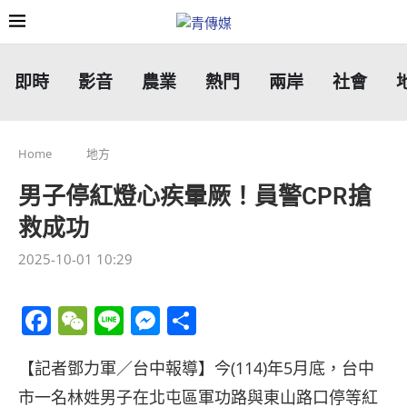
即時
影音
農業
熱門
兩岸
社會
Home
地方
男子停紅燈心疾暈厥！員警CPR搶
救成功
2025-10-01 10:29
Facebook
WeChat
Line
Messenger
分
享
【記者鄧力軍／台中報導】今(114)年5月底，台中
市一名林姓男子在北屯區軍功路與東山路口停等紅