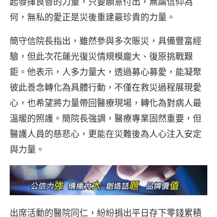
起發揮良善的力量，只要願意付出，無論信仰為
何，無私的愛正是災後重建最珍貴的力量。
簡守信院長指出，雖然參與多次賑災，具備豐富經
驗，但此次花蓮光復災情規模龐大、復原挑戰艱
鉅。他表示，人多力量大，透過募心募愛，能凝聚
彼此善念轉化為具體行動，不僅在救災過程展現愛
心，也希望將力量帶回醫療現場，轉化為對病人最
溫暖的照護。簡院長強調，醫療專業固然重要，但
醫護人員的慈悲心，更能在災難後為人心注入安定
與力量。
出席活動的醫院同仁，紛紛捐出平日存下零錢累積