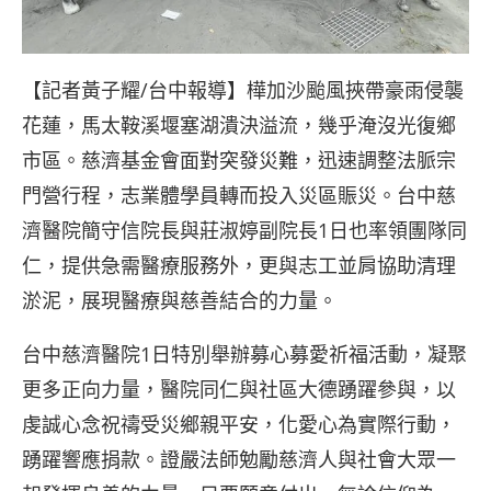
【記者黃子耀/台中報導】樺加沙颱風挾帶豪雨侵襲
花蓮，馬太鞍溪堰塞湖潰決溢流，幾乎淹沒光復鄉
市區。慈濟基金會面對突發災難，迅速調整法脈宗
門營行程，志業體學員轉而投入災區賑災。台中慈
濟醫院簡守信院長與莊淑婷副院長1日也率領團隊同
仁，提供急需醫療服務外，更與志工並肩協助清理
淤泥，展現醫療與慈善結合的力量。
台中慈濟醫院1日特別舉辦募心募愛祈福活動，凝聚
更多正向力量，醫院同仁與社區大德踴躍參與，以
虔誠心念祝禱受災鄉親平安，化愛心為實際行動，
踴躍響應捐款。證嚴法師勉勵慈濟人與社會大眾一