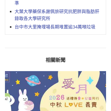
準
大葉大學藥保系謝佩旂研究抗肥胖與脂肪肝
錄取各大學研究所
台中市大里掩埋場長期堆置逾34萬噸垃圾
相關新聞