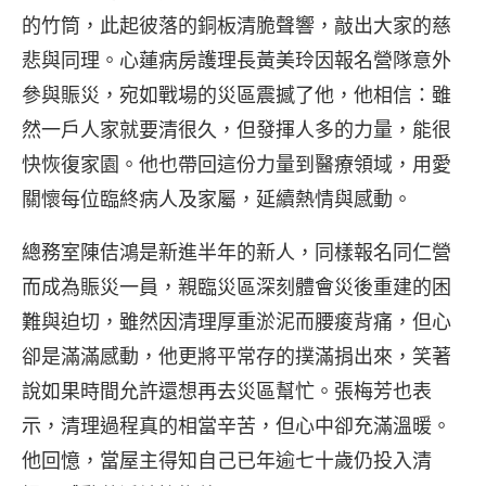
的竹筒，此起彼落的銅板清脆聲響，敲出大家的慈
悲與同理。心蓮病房護理長黃美玲因報名營隊意外
參與賑災，宛如戰場的災區震撼了他，他相信：雖
然一戶人家就要清很久，但發揮人多的力量，能很
快恢復家園。他也帶回這份力量到醫療領域，用愛
關懷每位臨終病人及家屬，延續熱情與感動。
總務室陳佶鴻是新進半年的新人，同樣報名同仁營
而成為賑災一員，親臨災區深刻體會災後重建的困
難與迫切，雖然因清理厚重淤泥而腰痠背痛，但心
卻是滿滿感動，他更將平常存的撲滿捐出來，笑著
說如果時間允許還想再去災區幫忙。張梅芳也表
示，清理過程真的相當辛苦，但心中卻充滿溫暖。
他回憶，當屋主得知自己已年逾七十歲仍投入清