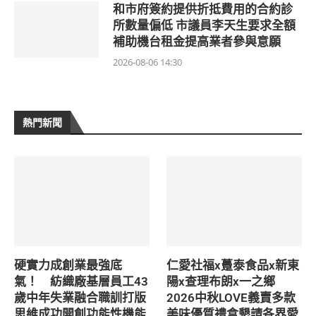
和市府簽約提供折抵費用的合約診
所數量偏低 市議員李天生要求全額
補助機台租金提高業者參與意願
2026-08-06 14:30
熱門新聞
硬實力成創業最強底
仁愛社福x躉泰食品x新東
氣！ 紡織廠基層員工43
陽x查理布朗x一之鄉
歲中年失業融合職訓打版
2026中秋LOVE義賣多款
思維成功開創功能性機能
美味優質禮盒懇請各界愛