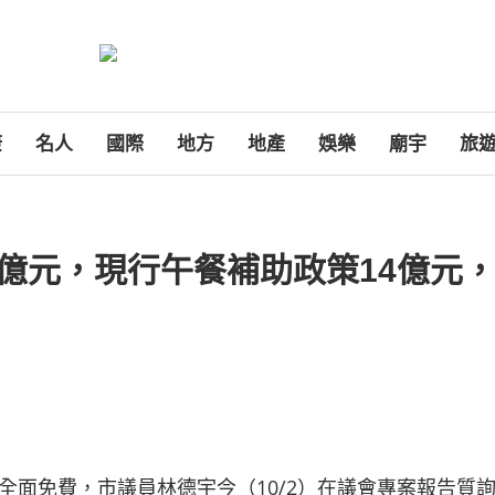
康
名人
國際
地方
地產
娛樂
廟宇
旅
0億元，現行午餐補助政策14億元
面免費，市議員林德宇今（10/2）在議會專案報告質