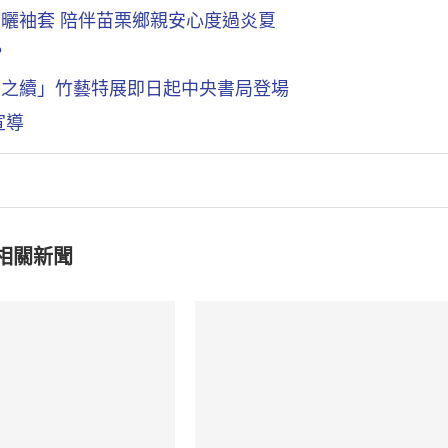
防曬袖套 陪伴苗栗鄉親安心度過炎夏
？
間之續」竹藝特展即日起中央書局登場
宣導
相關新聞