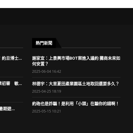
熱門新聞
約旦博士...
謝家宜：上景興市場BOT案進入議約 攤商未來如
何安置？
2025-06-04 16:42
初審 敏...
林德宇：大里夏田產業園區土地取回還要多久？
2025-04-25 18:19
約砲也是詐騙！是利用「小頭」在騙你的錢啊！
期遊...
2025-05-15 10:21