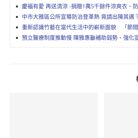
慶福有愛 再送清涼 -捐贈1萬5千餘件涼爽衣、
中市大雅區公所宣導防治登革熱 竟請出陳其邁
重新認識竹藝在當代生活中的嶄新面貌 「節
預立醫療制度推動慢 陳雅惠籲補助弱勢、強化