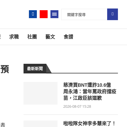
遊
求職
社團
藝文
食譜
，預
最新新聞
慈濟買BNT遭詐10.6億
周永鴻：當年罵政府擋疫
苗，江啟臣該道歉
2026-08-07 15:28
啦啦隊女神李多慧來了！
詢表