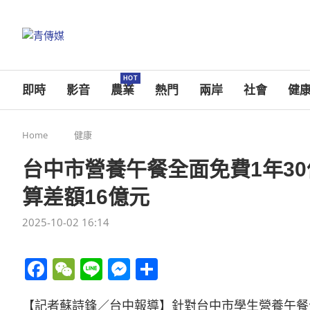
HOT
即時
影音
農業
熱門
兩岸
社會
健
Home
健康
台中市營養午餐全面免費1年3
算差額16億元
2025-10-02 16:14
Facebook
WeChat
Line
Messenger
分
享
【記者蘇詩鋒／台中報導】針對台中市學生營養午餐全