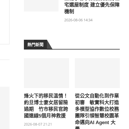
宅選屋制度 建立優先保障
機制
2026-08-06 14:34
熱門新聞
烽火下的移民溫情！
從公文自動化到作業
約旦博士妻女居留險
初審 敏實科大打造
過期 竹市移民官跨
多模型協作數位校務
國連線5個月神救援
團隊引領智慧校園革
命邁向AI Agent 大
2026-08-07 21:21