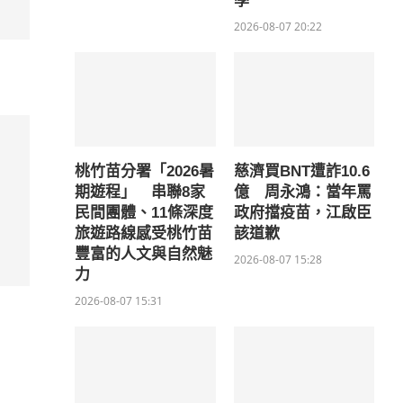
學
2026-08-07 20:22
桃竹苗分署「2026暑
慈濟買BNT遭詐10.6
期遊程」 串聯8家
億 周永鴻：當年罵
民間團體、11條深度
政府擋疫苗，江啟臣
旅遊路線感受桃竹苗
該道歉
豐富的人文與自然魅
2026-08-07 15:28
力
2026-08-07 15:31