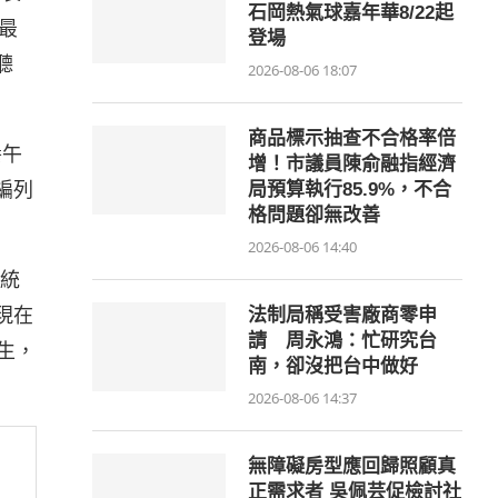
石岡熱氣球嘉年華8/22起
最
登場
聽
2026-08-06 18:07
商品標示抽查不合格率倍
養午
增！市議員陳俞融指經濟
編列
局預算執行85.9%，不合
格問題卻無改善
2026-08-06 14:40
統
現在
法制局稱受害廠商零申
請 周永鴻：忙研究台
生，
南，卻沒把台中做好
2026-08-06 14:37
無障礙房型應回歸照顧真
正需求者 吳佩芸促檢討社