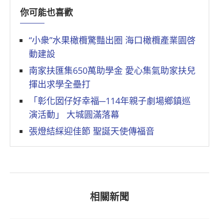
你可能也喜歡
“小衆”水果橄欖驚豔出圈 海口橄欖產業園啓
動建設
南家扶匯集650萬助學金 愛心集氣助家扶兒
揮出求學全壘打
「彰化囡仔好幸福─114年親子劇場鄉鎮巡
演活動」 大城圓滿落幕
張燈結綵迎佳節 聖誕天使傳福音
相關新聞