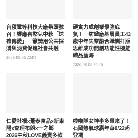
台積電等科技大廠帶頭號
硬實力成創業最強底
召！響應喜憨兒中秋「送
氣！ 紡織廠基層員工43
禮傳愛」 籲請用公共採
歲中年失業融合職訓打版
購與消費促進社會共融
思維成功開創功能性機能
織品藍海
2026-08-06 22:01
2026-08-06 20:46
仁愛社福x躉泰食品x新東
啦啦隊女神李多慧來了！
陽x查理布朗x一之鄉
石岡熱氣球嘉年華8/22起
2026中秋LOVE義賣多款
登場