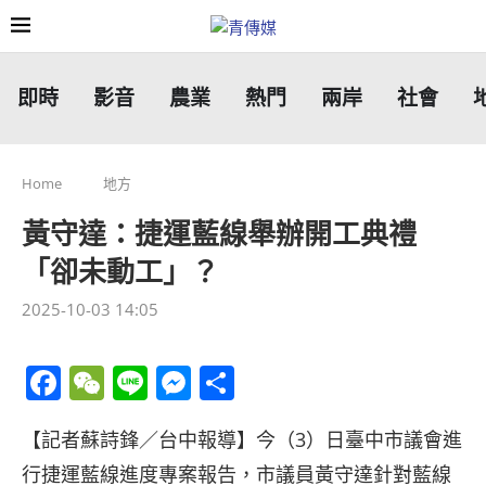
即時
影音
農業
熱門
兩岸
社會
Home
地方
黃守達：捷運藍線舉辦開工典禮
「卻未動工」？
2025-10-03 14:05
Facebook
WeChat
Line
Messenger
分
享
【記者蘇詩鋒／台中報導】今（3）日臺中市議會進
行捷運藍線進度專案報告，市議員黃守達針對藍線