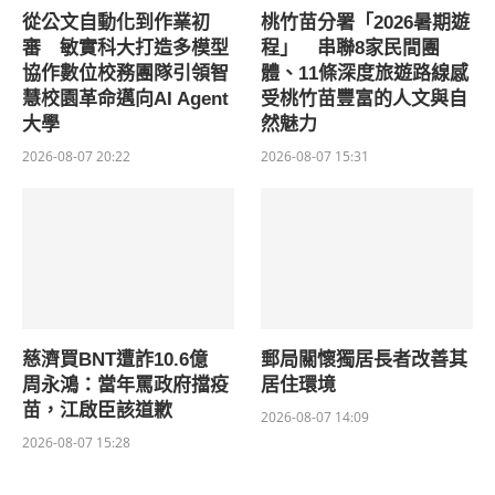
從公文自動化到作業初
桃竹苗分署「2026暑期遊
審 敏實科大打造多模型
程」 串聯8家民間團
協作數位校務團隊引領智
體、11條深度旅遊路線感
慧校園革命邁向AI Agent
受桃竹苗豐富的人文與自
大學
然魅力
2026-08-07 20:22
2026-08-07 15:31
慈濟買BNT遭詐10.6億
郵局關懷獨居長者改善其
周永鴻：當年罵政府擋疫
居住環境
苗，江啟臣該道歉
2026-08-07 14:09
2026-08-07 15:28