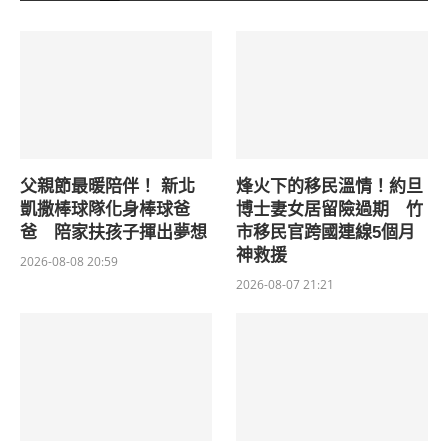
父親節最暖陪伴！ 新北
烽火下的移民溫情！約旦
凱撒棒球隊化身棒球爸
博士妻女居留險過期 竹
爸 陪家扶孩子揮出夢想
市移民官跨國連線5個月
神救援
2026-08-08 20:59
2026-08-07 21:21