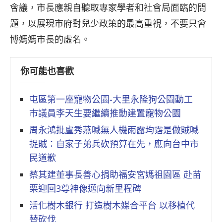
會議，市長應親自聽取專家學者和社會局面臨的問
題，以展現市府對兒少政策的最高重視，不要只會
博媽媽市長的虛名。
你可能也喜歡
屯區第一座寵物公園-大里永隆狗公園動工
市議員李天生要繼續推動建置寵物公園
周永鴻批盧秀燕喊無人機雨露均霑是做賊喊
捉賊：自家子弟兵砍預算在先，應向台中市
民道歉
蔡其建董事長善心捐助福安宮媽祖園區 赴苗
栗迎回3尊神像邁向新里程碑
活化樹木銀行 打造樹木媒合平台 以移植代
替砍伐