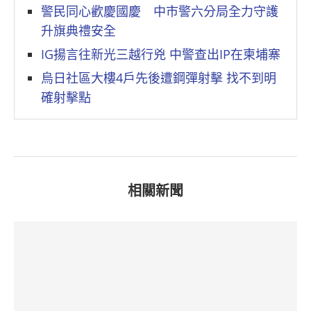
警民同心歡慶國慶 中市警六分局全力守護
升旗典禮安全
IG揚言往新光三越行兇 中警查出IP在柬埔寨
烏日社區大樓4戶先後遭鋼彈射擊 找不到明
確射擊點
相關新聞