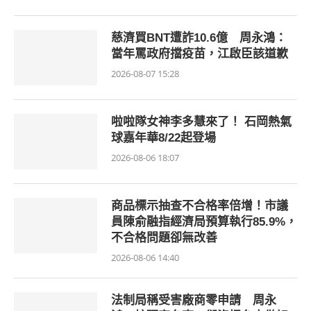
慈濟買BNT遭詐10.6億 周永鴻：
當年罵政府擋疫苗，江啟臣該道歉
2026-08-07 15:28
啦啦隊女神李多慧來了！ 石岡熱氣
球嘉年華8/22起登場
2026-08-06 18:07
商品標示抽查不合格率倍增！市議
員陳俞融指經濟局預算執行85.9%，
不合格問題卻無改善
2026-08-06 14:40
法制局稱受害廠商零申請 周永