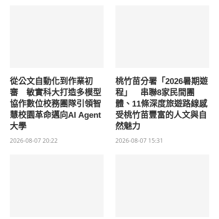
從公文自動化到作業初
桃竹苗分署「2026暑期遊
審 敏實科大打造多模型
程」 串聯8家民間團
協作數位校務團隊引領智
體、11條深度旅遊路線感
慧校園革命邁向AI Agent
受桃竹苗豐富的人文與自
大學
然魅力
2026-08-07 20:22
2026-08-07 15:31