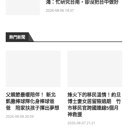
鴻：忙研究台南，卻沒把台中做好
2026-08-06 14:37
熱門新聞
父親節最暖陪伴！ 新北
烽火下的移民溫情！約旦
凱撒棒球隊化身棒球爸
博士妻女居留險過期 竹
爸 陪家扶孩子揮出夢想
市移民官跨國連線5個月
神救援
2026-08-08 20:59
2026-08-07 21:21