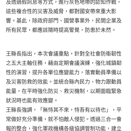
及透過假訊息等方式，進行灰色地帶的認知作戰，
這些複合性的災害及威脅，都對國安帶來重大影
響。基此，除政府部門、國營事業外，民間企業及
所有民眾，都應該隨時提高警覺，防患於未然。
王縣長指出，本次會議重點，針對全社會防衛韌性
之五大主軸任務，藉由定期會議演練，強化城鎮韌
性的演習，提升各單位應變能力，落實動員準備以
及災害防救的效能。並統合縣內民力、物力跟動員
能量，在平時強化防災、救災機制，以期面臨緊急
狀況時也能有效應變。
王縣長強調，「無恃其不來，恃吾有以待也」，平
常做好充分準備，就不怕敵人侵犯。透過三合一會
報的整合，強化軍政機構各級協調管制功能，建立