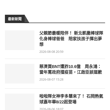
最新新聞
父親節最暖陪伴！ 新北凱撒棒球隊
化身棒球爸爸 陪家扶孩子揮出夢
想
2026-08-08 20:59
慈濟買BNT遭詐10.6億 周永鴻：
當年罵政府擋疫苗，江啟臣該道歉
2026-08-07 15:28
啦啦隊女神李多慧來了！ 石岡熱氣
球嘉年華8/22起登場
2026-08-06 18:07