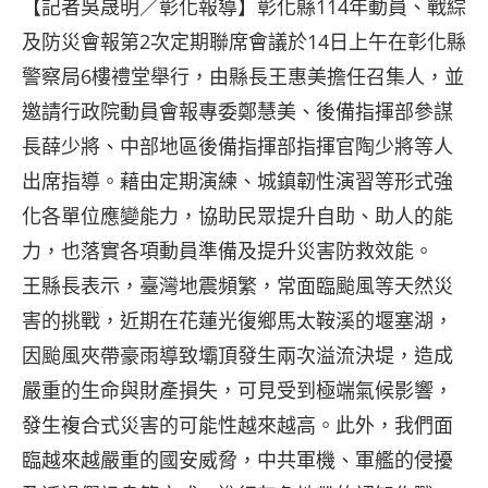
【記者吳晟明／彰化報導】彰化縣114年動員、戰綜
及防災會報第2次定期聯席會議於14日上午在彰化縣
警察局6樓禮堂舉行，由縣長王惠美擔任召集人，並
邀請行政院動員會報專委鄭慧美、後備指揮部參謀
長薛少將、中部地區後備指揮部指揮官陶少將等人
出席指導。藉由定期演練、城鎮韌性演習等形式強
化各單位應變能力，協助民眾提升自助、助人的能
力，也落實各項動員準備及提升災害防救效能。
王縣長表示，臺灣地震頻繁，常面臨颱風等天然災
害的挑戰，近期在花蓮光復鄉馬太鞍溪的堰塞湖，
因颱風夾帶豪雨導致壩頂發生兩次溢流決堤，造成
嚴重的生命與財產損失，可見受到極端氣候影響，
發生複合式災害的可能性越來越高。此外，我們面
臨越來越嚴重的國安威脅，中共軍機、軍艦的侵擾