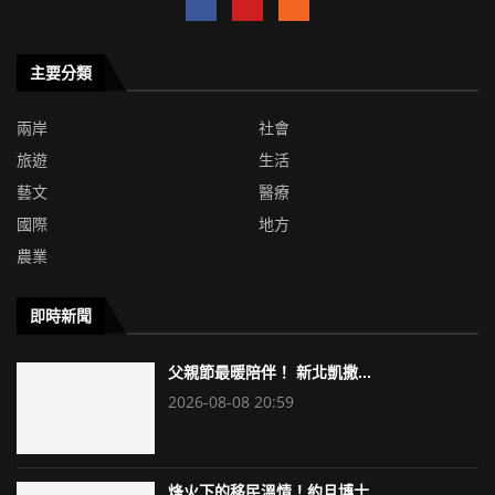
主要分類
兩岸
社會
旅遊
生活
藝文
醫療
國際
地方
農業
即時新聞
父親節最暖陪伴！ 新北凱撒...
2026-08-08 20:59
烽火下的移民溫情！約旦博士...