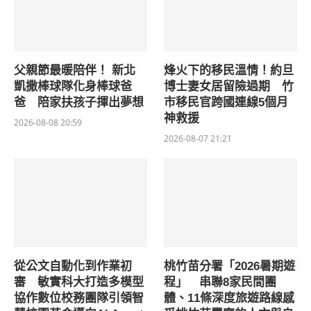
父親節最暖陪伴！ 新北
烽火下的移民溫情！約旦
凱撒棒球隊化身棒球爸
博士妻女居留險過期 竹
爸 陪家扶孩子揮出夢想
市移民官跨國連線5個月
神救援
2026-08-08 20:59
2026-08-07 21:21
從公文自動化到作業初
桃竹苗分署「2026暑期遊
審 敏實科大打造多模型
程」 串聯8家民間團
協作數位校務團隊引領智
體、11條深度旅遊路線感