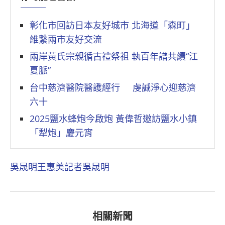
彰化市回訪日本友好城市 北海道「森町」
維繫兩市友好交流
兩岸黃氏宗親循古禮祭祖 執百年譜共續“江
夏脈”
台中慈濟醫院醫護經行 虔誠淨心迎慈濟
六十
2025鹽水蜂炮今啟炮 黃偉哲邀訪鹽水小鎮
「犁炮」慶元宵
吳晟明
王惠美
記者吳晟明
相關新聞