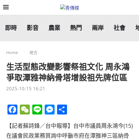
即時
影音
農業
熱門
兩岸
社會
Home
地方
生活型態改變影響祭祖文化 周永鴻
爭取潭雅神納骨塔增設祖先牌位區
2025-10-15 16:21
Facebook
WeChat
Line
Messenger
分
享
【記者蘇詩鋒／台中報導】台中市議員周永鴻今(15)
在議會民政業務質詢中呼籲市府在潭雅神三區納骨