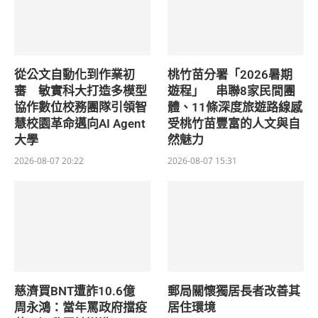
從公文自動化到作業初
桃竹苗分署「2026暑期
審 敏實科大打造多模型
遊程」 串聯8家民間團
協作數位校務團隊引領智
體、11條深度旅遊路線感
慧校園革命邁向AI Agent
受桃竹苗豐富的人文與自
大學
然魅力
2026-08-07 20:22
2026-08-07 15:31
慈濟買BNT遭詐10.6億
郵局關懷獨居長者改善其
周永鴻：當年罵政府擋疫
居住環境