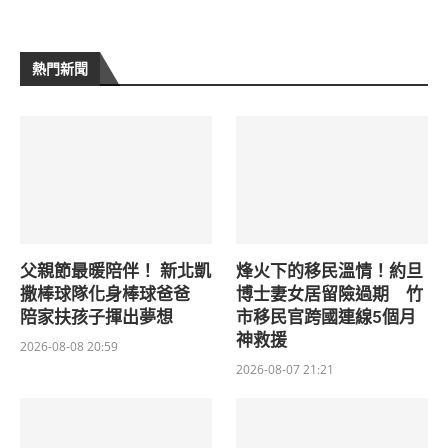
熱門新聞
父親節最暖陪伴！ 新北凱
烽火下的移民溫情！約旦
撒棒球隊化身棒球爸爸
博士妻女居留險過期 竹
陪家扶孩子揮出夢想
市移民官跨國連線5個月
神救援
2026-08-08 20:59
2026-08-07 21:21