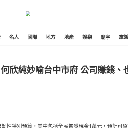
康
名人
國際
地方
地產
娛樂
廟宇
旅
 何欣純妙喻台中市府 公司賺錢、
過韌性特別預算，其中包括全民普發現金1萬元，預計可望