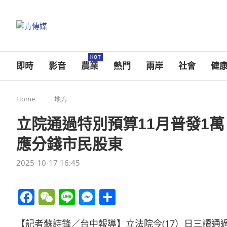
HOT
即時
影音
農業
熱門
兩岸
社會
健
Home
地方
立院通過特別預算11月普發1萬
應分錢市民股東
2025-10-17 16:45
Facebook
WeChat
Line
Messenger
分
享
【記者蘇詩鋒／台中報導】立法院今(17）日三讀通