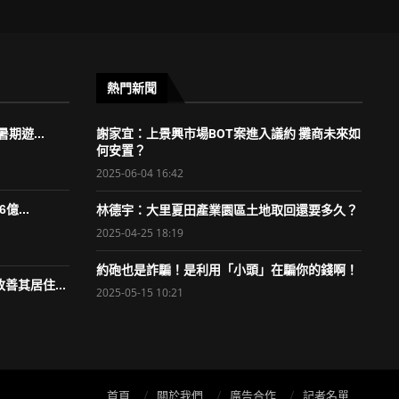
熱門新聞
期遊...
謝家宜：上景興市場BOT案進入議約 攤商未來如
何安置？
2025-06-04 16:42
億...
林德宇：大里夏田產業園區土地取回還要多久？
2025-04-25 18:19
約砲也是詐騙！是利用「小頭」在騙你的錢啊！
善其居住...
2025-05-15 10:21
首頁
關於我們
廣告合作
記者名單