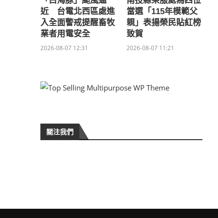
「白海豚」颱風逼
南投縣榮服處為四位
近 台電北西區處進
當選「115年模範父
入全面警戒提醒畜牧
親」表揚榮民貼紅榜
業者用電安全
致賀
2026-08-07 12:31
2026-08-07 11:21
關注我們