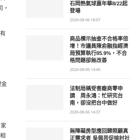
石岡熱氣球嘉年華8/22起
司，
登場
2026-08-06 18:07
有
商品標示抽查不合格率倍
增！市議員陳俞融指經濟
局預算執行85.9%，不合
格問題卻無改善
2026-08-06 14:40
現金
法制局稱受害廠商零申
請 周永鴻：忙研究台
南，卻沒把台中做好
2026-08-06 14:37
司家
無障礙房型應回歸照顧真
相
正需求者 吳佩芸促檢討社