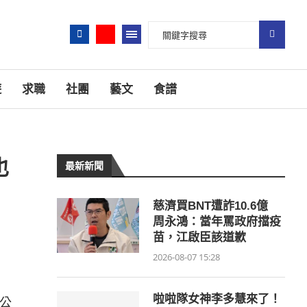
遊
求職
社團
藝文
食譜
也
最新新聞
慈濟買BNT遭詐10.6億
周永鴻：當年罵政府擋疫
苗，江啟臣該道歉
2026-08-07 15:28
啦啦隊女神李多慧來了！
公