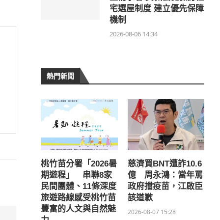
宅選屋制度 建立優先保障
機制
2026-08-06 14:34
熱門新聞
桃竹苗分署「2026暑
慈濟買BNT遭詐10.6
期遊程」 串聯8家
億 周永鴻：當年罵
民間團體、11條深度
政府擋疫苗，江啟臣
旅遊路線感受桃竹苗
該道歉
豐富的人文與自然魅
2026-08-07 15:28