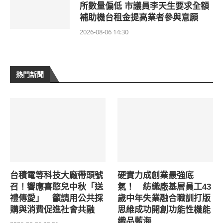
所數量偏低 市議員李天生要求全額
補助機台租金提高業者參與意願
2026-08-06 14:30
熱門新聞
台積電等科技大廠帶頭號
硬實力成創業最強底
召！響應喜憨兒中秋「送
氣！ 紡織廠基層員工43
禮傳愛」 籲請用公共採
歲中年失業融合職訓打版
購與消費促進社會共融
思維成功開創功能性機能
織品藍海