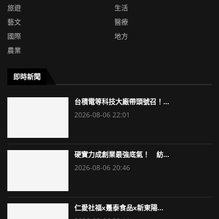
旅遊
生活
藝文
醫療
國際
地方
農業
即時新聞
台積電等科技大廠帶頭號召！...
2026-08-06 22:01
硬實力成創業最強底氣！ 紡...
2026-08-06 20:46
仁愛社福x躉泰食品x新東陽...