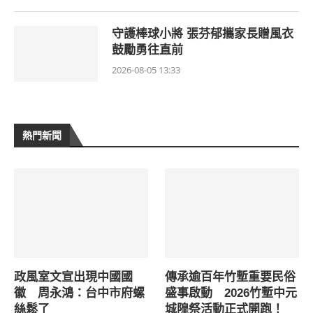
守護棒球小將 張芬郁攜家長贈風衣
鼓勵勇往直前
2026-08-05 13:33
熱門新聞
政風室文宣出現中國國
傳承逾百年竹塹重要民俗
徽 周永鴻：台中市府螺
盛事啟動 2026竹塹中元
絲鬆了
城隍祭活動正式開跑！