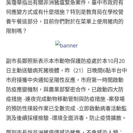
吳瓊華指出有關非洲豬瘟緊急案件，臺中市政府有
何應變方式或有什麼措施？特別是教育局在學校營
養午餐這部分，目前你們對於在菜單上使用豬肉的
限制嗎？
副市長鄭照新表示本市動物保護防疫處於本10月20
日主動送驗病死豬檢體，昨（21）日晚間6點半台中
市府接獲中央通知呈陽性反應，市府第一時間啟動
防疫應變機制，與農業部緊密合作，已啟動四大防
疫措施 -連夜完成動物移動管制與防疫措施 -案發場
的預防性撲殺作業已全數完成 -立即啟動病毒活動監
測及後續採樣檢驗 -環境全面消毒，防止疫情擴散。
鄭副市長說非洲豬瘟僅感染豬隻，不會感染人類；