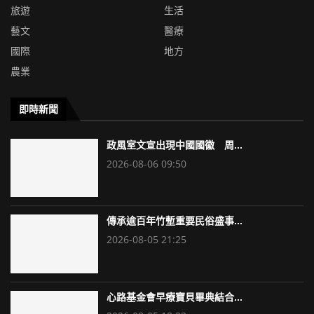
旅遊
生活
藝文
醫療
國際
地方
農業
即時新聞
政風室文宣出現中國國徽 周...
2026-08-06 09:50
傳承逾百年竹塹重要民俗盛事...
2026-08-05 21:25
心路基金會早療寶貝畢典結合...