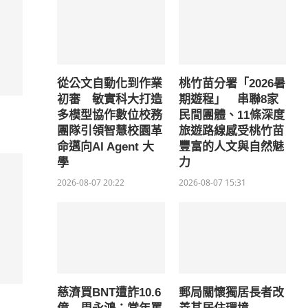
從公文自動化到作業
桃竹苗分署「2026暑
初審 敏實科大打造
期遊程」 串聯8家
多模型協作數位校務
民間團體、11條深度
團隊引領智慧校園革
旅遊路線感受桃竹苗
命邁向AI Agent 大
豐富的人文與自然魅
學
力
2026-08-07 20:22
2026-08-07 15:31
慈濟買BNT遭詐10.6
郵局關懷獨居長者改