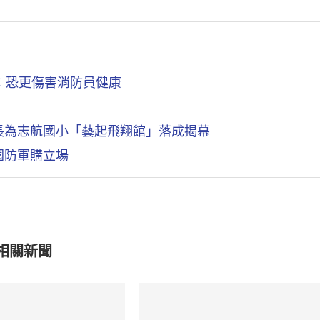
：恐更傷害消防員健康
長為志航國小「藝起飛翔館」落成揭幕
國防軍購立場
相關新聞