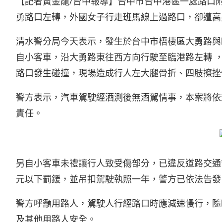
【記者黃金龍/台中報導】台中市台中港區一處路口
勇路口左轉，外國女子行走班馬線上過路口，卻遭高
清水警分局今天表示，發生於台中市梧棲區大勇路與臨
自小客車，沿大勇路東往西方向行駛至臨港路左轉 ，
路口發生碰撞，現場造成行人左大腿骨折、四肢擦挫
警方表示，汽車駕駛經酒測後無酒駕情事，本案將依
責任。
另自小客車未禮讓行人致受傷部分，已違反道路交通管理處
元以下罰鍰，並吊扣駕駛執照一年，警方已依法告發
警方呼籲用路人，駕駛人行經路口時應減速慢行，隨
及其他用路人安全。