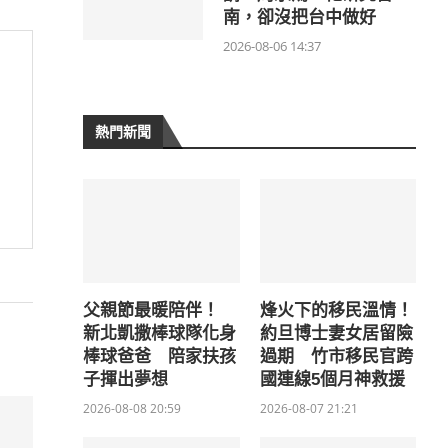
南，卻沒把台中做好
2026-08-06 14:37
熱門新聞
父親節最暖陪伴！
烽火下的移民溫情！
新北凱撒棒球隊化身
約旦博士妻女居留險
棒球爸爸 陪家扶孩
過期 竹市移民官跨
子揮出夢想
國連線5個月神救援
2026-08-08 20:59
2026-08-07 21:21