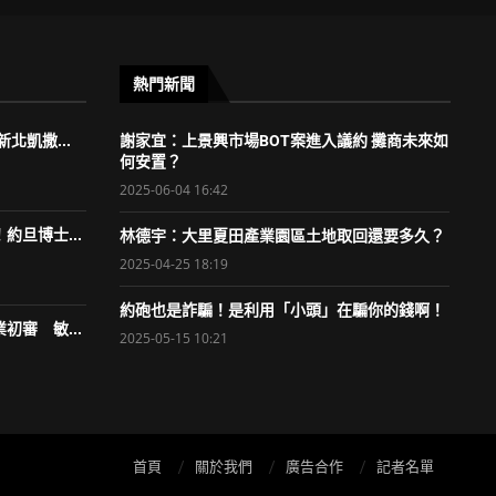
熱門新聞
北凱撒...
謝家宜：上景興市場BOT案進入議約 攤商未來如
何安置？
2025-06-04 16:42
約旦博士...
林德宇：大里夏田產業園區土地取回還要多久？
2025-04-25 18:19
約砲也是詐騙！是利用「小頭」在騙你的錢啊！
初審 敏...
2025-05-15 10:21
首頁
關於我們
廣告合作
記者名單