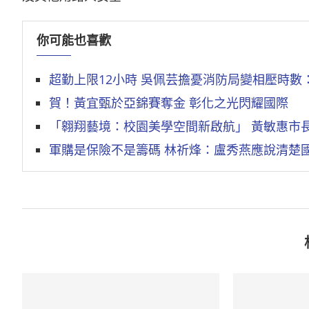
你可能也喜歡
超勤上限12小時 吳佩芸擔憂消防局變相壓時數
賀！黃宜甄於亞錦賽奪金 彰化之光閃耀國際
「翱翔藝境：校園美學空間新啟航」 黃敏惠市
軍購是保險不是籌碼 林祈烽：盧秀燕應說清楚