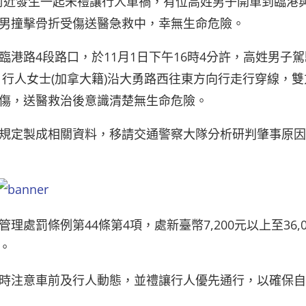
附近發生一起未禮讓行人車禍，有位高姓男子開車到臨港
男撞擊骨折受傷送醫急救中，幸無生命危險。
港路4段路口，於11月1日下午16時4分許，高姓男子駕
行人女士(加拿大籍)沿大勇路西往東方向行走行穿線，雙
傷，送醫救治後意識清楚無生命危險。
規定製成相關資料，移請交通警察大隊分析研判肇事原因
罰條例第44條第4項，處新臺幣7,200元以上至36,0
。
時注意車前及行人動態，並禮讓行人優先通行，以確保自