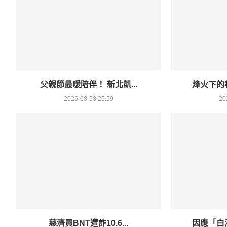
父親節最暖陪伴！ 新北凱...
烽火下的移
2026-08-08 20:59
20
慈濟買BNT遭詐10.6...
因應「白海