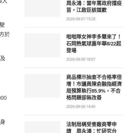
與大
周永鴻：當年罵政府擋疫
苗，江啟臣該道歉
2026-08-07 15:28
駛
方於
啦啦隊女神李多慧來了！
石岡熱氣球嘉年華8/22起
登場
及
2026-08-06 18:07
商品標示抽查不合格率倍
增！市議員陳俞融指經濟
局預算執行85.9%，不合
00
格問題卻無改善
2026-08-06 14:40
身
法制局稱受害廠商零申
請 周永鴻：忙研究台