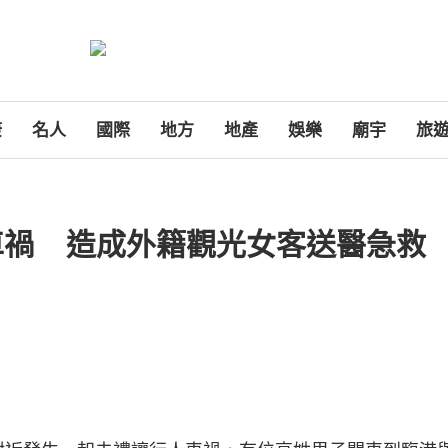
康
名人
國際
地方
地產
娛樂
廟宇
旅
車禍 造成外籍觀光女客送醫急救