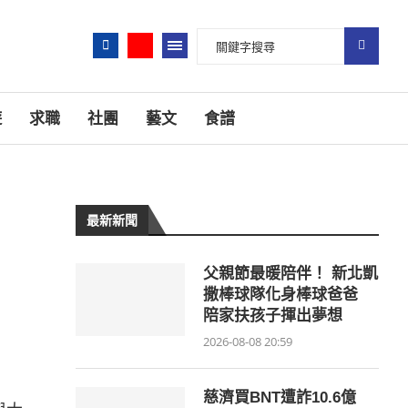
遊
求職
社團
藝文
食譜
最新新聞
父親節最暖陪伴！ 新北凱
撒棒球隊化身棒球爸爸
陪家扶孩子揮出夢想
2026-08-08 20:59
慈濟買BNT遭詐10.6億