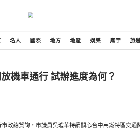
康
名人
國際
地方
地產
娛樂
廟宇
旅
放機車通行 試辦進度為何？
進行市政總質詢，市議員吳瓊華持續關心台中高鐵特區交通