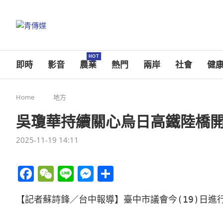
HOT
即時
影音
農業
熱門
兩岸
社會
健
Home
地方
吳瓊華持續關心烏日高鐵陸橋開
2025-11-19 14:11
Facebook
WeChat
Line
Messenger
分
享
【記者蘇詩鋒／台中報導】臺中市議會今(19)日