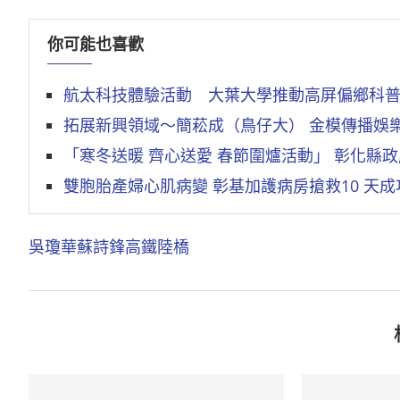
你可能也喜歡
航太科技體驗活動 大葉大學推動高屏偏鄉科
拓展新興領域～簡菘成（鳥仔大） 金模傳播娛
「寒冬送暖 齊心送愛 春節圍爐活動」 彰化縣
雙胞胎產婦心肌病變 彰基加護病房搶救10 天
吳瓊華
蘇詩鋒
高鐵陸橋