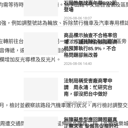
石岡熱氣球嘉年華8/22起
需等待時間為8至15分鐘。倘學田路平交道自強號及區間
登場
2026-08-06 18:07
強，例如調整號誌為輪放、拆除禁行機車及汽車專用標誌
商品標示抽查不合格率倍
左轉前往台中市南屯區，另一處出口直接進入高鐵站區旁
增！市議員陳俞融指經濟
局預算執行85.9%，不合
格問題卻無改善
2026-08-06 14:40
法制局稱受害廠商零申
請 周永鴻：忙研究台
南，卻沒把台中做好
2026-08-06 14:37
月，檢討並觀察該路段汽機車運行狀況，再行檢討調整交
無障礙房型應回歸照顧真
周遭交通問題。高鐵陸橋延伸接高鐵路二段（高鐵娛樂
正需求者 吳佩芸促檢討社