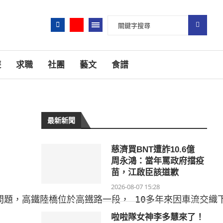
遊
求職
社團
藝文
食譜
最新新聞
慈濟買BNT遭詐10.6億
周永鴻：當年罵政府擋疫
苗，江啟臣該道歉
2026-08-07 15:28
問題，高鐵陸橋位於高鐵路一段， 10多年來因車流交織
啦啦隊女神李多慧來了！