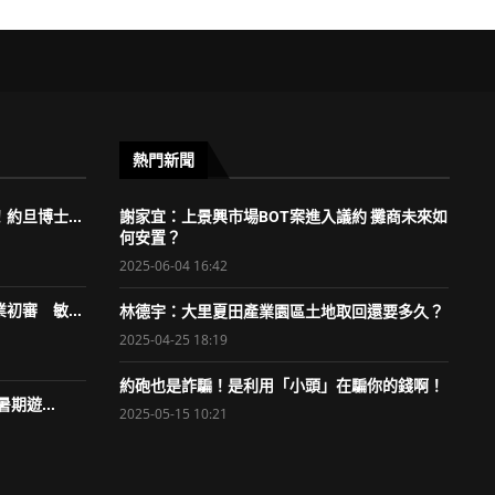
熱門新聞
約旦博士...
謝家宜：上景興市場BOT案進入議約 攤商未來如
何安置？
2025-06-04 16:42
初審 敏...
林德宇：大里夏田產業園區土地取回還要多久？
2025-04-25 18:19
約砲也是詐騙！是利用「小頭」在騙你的錢啊！
期遊...
2025-05-15 10:21