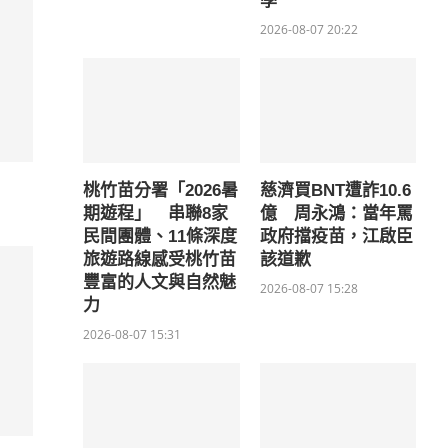
學
2026-08-07 20:22
桃竹苗分署「2026暑
慈濟買BNT遭詐10.6
期遊程」 串聯8家
億 周永鴻：當年罵
民間團體、11條深度
政府擋疫苗，江啟臣
旅遊路線感受桃竹苗
該道歉
豐富的人文與自然魅
2026-08-07 15:28
力
2026-08-07 15:31