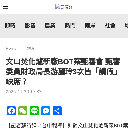
即時
影音
農業
熱門
兩岸
社會
Home
地方
文山焚化爐新廠BOT案甄審會 甄審
委員財政局長游麗玲3次皆「請假」
缺席？
2025-11-20 17:33
Facebook
WeChat
Line
Messenger
分
享
【記者蘇詩鋒／台中報導】針對文山焚化爐新廠BOT