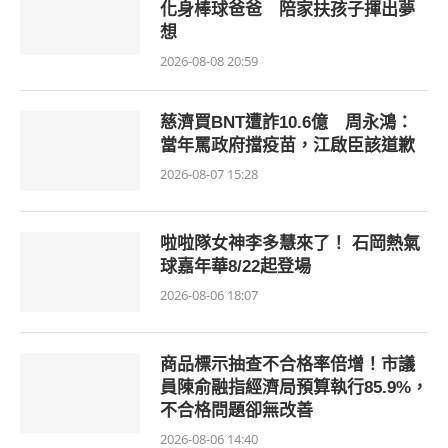
化身棒球爸爸 陪家扶孩子揮出夢
想
2026-08-08 20:59
慈濟買BNT遭詐10.6億 周永鴻：
當年罵政府擋疫苗，江啟臣該道歉
2026-08-07 15:28
啦啦隊女神李多慧來了！ 石岡熱氣
球嘉年華8/22起登場
2026-08-06 18:07
商品標示抽查不合格率倍增！市議
員陳俞融指經濟局預算執行85.9%，
不合格問題卻無改善
2026-08-06 14:40