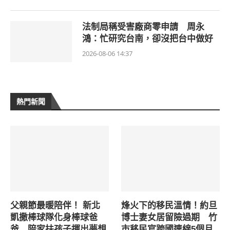
法制局稱受害廠商零申請 周永
鴻：忙研究台南，卻沒把台中做好
2026-08-06 14:37
熱門新聞
父親節最暖陪伴！ 新北
烽火下的移民溫情！約旦
凱撒棒球隊化身棒球爸
博士妻女居留險過期 竹
爸 陪家扶孩子揮出夢想
市移民官跨國連線5個月