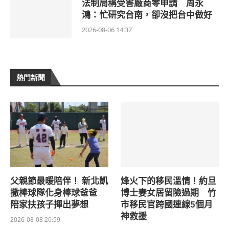
法制局稱受害廠商零申請 周永
鴻：忙研究台南，卻沒把台中做好
2026-08-06 14:37
熱門新聞
父親節最暖陪伴！ 新北凱
烽火下的移民溫情！約旦
撒棒球隊化身棒球爸爸
博士妻女居留險過期 竹
陪家扶孩子揮出夢想
市移民官跨國連線5個月
神救援
2026-08-08 20:59