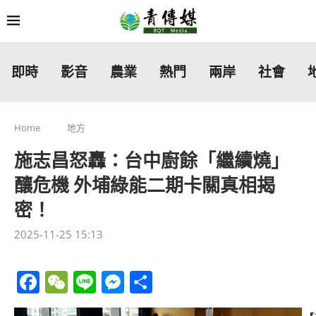
即時
影音
農業
熱門
兩岸
社會
Home
地方
施志昌怒轟：台中廚餘「繼續燒」
釀危機 外埔綠能二期卡關真相揭
密！
2025-11-25 15:13
Facebook
WeChat
Line
Messenger
分
享