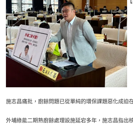
【
施志昌痛批，廚餘問題已從單純的環保課題惡化成迫
外埔綠能二期熟廚餘處理設施延宕多年，施志昌指出