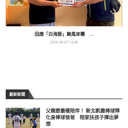
因應「白海豚」颱風來襲 ...
2026-08-07 13:48
最新新聞
父親節最暖陪伴！ 新北凱撒棒球隊
化身棒球爸爸 陪家扶孩子揮出夢
想