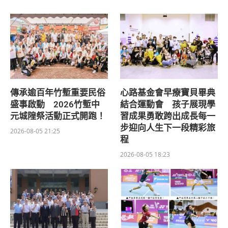
傳承逾百年竹塹重要民俗
心路基金會早療寶貝畢典
盛事啟動 2026竹塹中
結合運動會 孩子展現學
元城隍祭活動正式開跑！
習成果勇敢跨出成長每一
步迎向人生下一段精彩旅
2026-08-05 21:25
程
2026-08-05 18:23