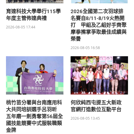
育達科技大學舉行115學
2026全國第二次羽球排
年度主管佈達典禮
名賽自8/11-8/19火熱開
打 甲組及乙組好手齊聚
2026-08-05 17:44
摩拳擦掌爭取最佳成績與
榮譽
2026-08-05 16:58
桃竹苗分署與台南應用科
何欣純西屯提五大新政
大共同培訓選手呂羽昕
官網打造數位互動平台
五年磨一劍勇奪第56屆全
2026-08-05 13:45
國技能競賽中式服裝職類
金牌