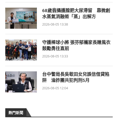
68歲翁攝護腺肥大尿滯留 靠微創
水蒸氣消融術「蒸」出解方
2026-08-05 13:38
守護棒球小將 張芬郁攜家長贈風衣
鼓勵勇往直前
2026-08-05 13:33
台中警局長吳敬田女兒誤信借貸陷
阱 淪詐團共犯判刑5月
2026-08-05 12:04
熱門新聞