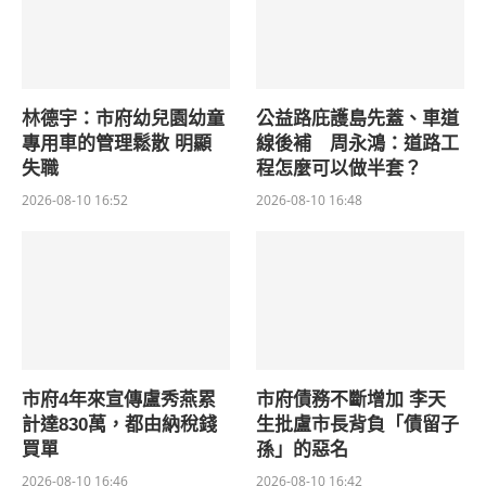
林德宇：市府幼兒園幼童
公益路庇護島先蓋、車道
專用車的管理鬆散 明顯
線後補 周永鴻：道路工
失職
程怎麼可以做半套？
2026-08-10 16:52
2026-08-10 16:48
市府4年來宣傳盧秀燕累
市府債務不斷增加 李天
計達830萬，都由納稅錢
生批盧市長背負「債留子
買單
孫」的惡名
2026-08-10 16:46
2026-08-10 16:42