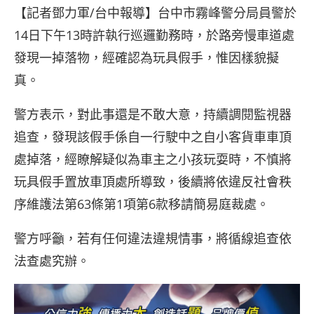
【記者鄧力軍/台中報導】台中市霧峰警分局員警於
14日下午13時許執行巡邏勤務時，於路旁慢車道處
發現一掉落物，經確認為玩具假手，惟因樣貌擬
真。
警方表示，對此事還是不敢大意，持續調閱監視器
追查，發現該假手係自一行駛中之自小客貨車車頂
處掉落，經瞭解疑似為車主之小孩玩耍時，不慎將
玩具假手置放車頂處所導致，後續將依違反社會秩
序維護法第63條第1項第6款移請簡易庭裁處。
警方呼籲，若有任何違法違規情事，將循線追查依
法查處究辦。