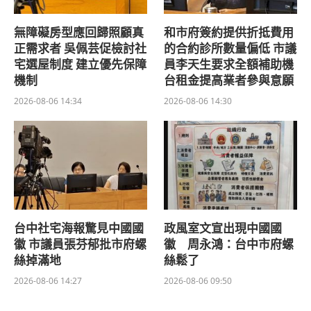
無障礙房型應回歸照顧真
和市府簽約提供折抵費用
正需求者 吳佩芸促檢討社
的合約診所數量偏低 市議
宅選屋制度 建立優先保障
員李天生要求全額補助機
機制
台租金提高業者參與意願
2026-08-06 14:34
2026-08-06 14:30
台中社宅海報驚見中國國
政風室文宣出現中國國
徽 市議員張芬郁批市府螺
徽 周永鴻：台中市府螺
絲掉滿地
絲鬆了
2026-08-06 14:27
2026-08-06 09:50