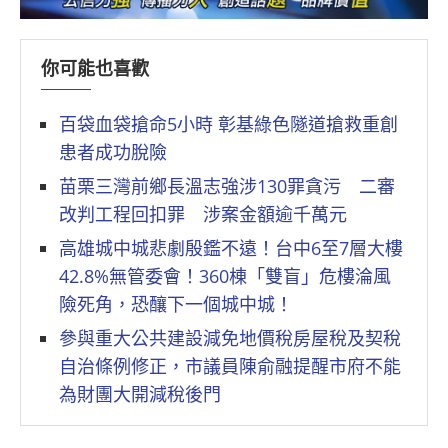
你可能也喜歡
百袋血袋搶命5小時 彰基綠色隧道搶救重創
患者成功脫險
苗栗三灣前鄉長溫志強涉130罪貪污 二審
改判工程回扣罪 涉案金額逾千萬元
高雄城中城悲劇殷鑑不遠！台中6至7層大樓
42.8%無管委會！360棟「雙盲」危樓淪風
險死角，恐釀下一個城中城！
參與重大公共建設減免地價稅房屋稅及契稅
自治條例修正，市議員陳俞融提醒市府不能
為財團大開減稅後門