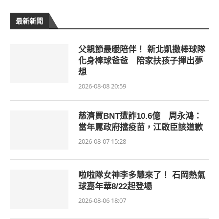
最新新聞
父親節最暖陪伴！ 新北凱撒棒球隊
化身棒球爸爸 陪家扶孩子揮出夢
想
2026-08-08 20:59
慈濟買BNT遭詐10.6億 周永鴻：
當年罵政府擋疫苗，江啟臣該道歉
2026-08-07 15:28
啦啦隊女神李多慧來了！ 石岡熱氣
球嘉年華8/22起登場
2026-08-06 18:07