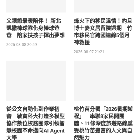
父親節最暖陪伴！ 新北
烽火下的移民溫情！約旦
凱撒棒球隊化身棒球爸
博士妻女居留險過期 竹
爸 陪家扶孩子揮出夢想
市移民官跨國連線5個月
神救援
2026-08-08 20:59
2026-08-07 21:21
從公文自動化到作業初
桃竹苗分署「2026暑期遊
審 敏實科大打造多模型
程」 串聯8家民間團
協作數位校務團隊引領智
體、11條深度旅遊路線感
慧校園革命邁向AI Agent
受桃竹苗豐富的人文與自
大學
然魅力