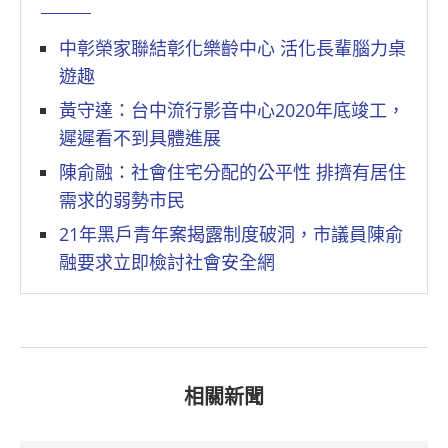
中彰榮家聯結彰化樂齡中心 活化長輩腦力桌
遊趣
黃守達：台中流行影音中心2020年底竣工，
遲遲看不到具體進展
陳俞融：社會住宅分配的公平性 排擠有居住
需求的弱勢市民
21年黑戶青年案揭露制度破洞，市議員陳俞
融要求立即檢討社會安全網
相關新聞