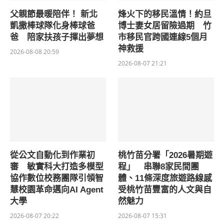
父親節最暖陪伴！ 新北
烽火下的移民溫情！約旦
凱撒棒球隊化身棒球爸
博士妻女居留險過期 竹
爸 陪家扶孩子揮出夢想
市移民官跨國連線5個月
神救援
2026-08-08 20:59
2026-08-07 21:21
從公文自動化到作業初
桃竹苗分署「2026暑期遊
審 敏實科大打造多模型
程」 串聯8家民間團
協作數位校務團隊引領智
體、11條深度旅遊路線感
慧校園革命邁向AI Agent
受桃竹苗豐富的人文與自
大學
然魅力
2026-08-07 20:22
2026-08-07 15:31