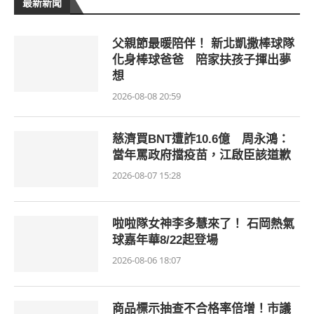
最新新聞
父親節最暖陪伴！ 新北凱撒棒球隊
化身棒球爸爸 陪家扶孩子揮出夢
想
2026-08-08 20:59
慈濟買BNT遭詐10.6億 周永鴻：
當年罵政府擋疫苗，江啟臣該道歉
2026-08-07 15:28
啦啦隊女神李多慧來了！ 石岡熱氣
球嘉年華8/22起登場
2026-08-06 18:07
商品標示抽查不合格率倍增！市議