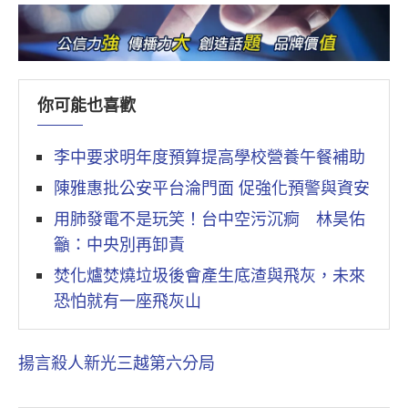
你可能也喜歡
李中要求明年度預算提高學校營養午餐補助
陳雅惠批公安平台淪門面 促強化預警與資安
用肺發電不是玩笑！台中空污沉痾 林昊佑
籲：中央別再卸責
焚化爐焚燒垃圾後會產生底渣與飛灰，未來
恐怕就有一座飛灰山
揚言殺人
新光三越
第六分局