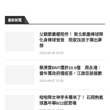
最新新聞
父親節最暖陪伴！ 新北凱撒棒球隊
化身棒球爸爸 陪家扶孩子揮出夢
想
2026-08-08 20:59
慈濟買BNT遭詐10.6億 周永鴻：
當年罵政府擋疫苗，江啟臣該道歉
2026-08-07 15:28
啦啦隊女神李多慧來了！ 石岡熱氣
球嘉年華8/22起登場