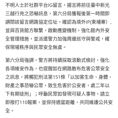
不明人士於社群平台IG留言，揚言將前往臺中新光
三越行兇之恐嚇訊息，第六分局獲報後第一時間即
調閱該留言網路協定位址，確認為境外IP(柬埔寨）,
並與百貨館方聯繫，啟動應變機制，強化館內外安
全管理措施，並派遣警力加強周邊巡守與警戒，確
保現場秩序與民眾安全無虞。
第六分局強調，警方將持續採取滾動式檢討，強化
各項維安作為，也提醒如在網路散布危害公眾安全
之訊息，將觸犯刑法第151條「以加害生命、身體、
財產之事恐嚇公眾，致生危害於公安者，處二年以
下有期徒刑」；呼籲民眾如發現可疑人事物，請立
即撥打110報案，並保持適當距離，共同維護公共安
全。