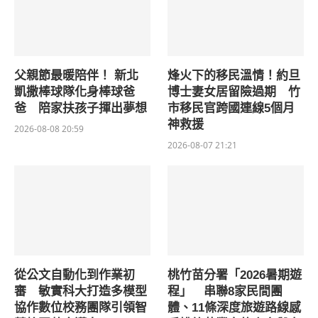
父親節最暖陪伴！ 新北
烽火下的移民溫情！約旦
凱撒棒球隊化身棒球爸
博士妻女居留險過期 竹
爸 陪家扶孩子揮出夢想
市移民官跨國連線5個月
神救援
2026-08-08 20:59
2026-08-07 21:21
從公文自動化到作業初
桃竹苗分署「2026暑期遊
審 敏實科大打造多模型
程」 串聯8家民間團
協作數位校務團隊引領智
體、11條深度旅遊路線感