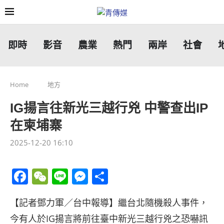
即時
影音
農業
熱門
兩岸
社會
Home
地方
IG揚言往新光三越行兇 中警查出IP
在柬埔寨
2025-12-20 16:10
Facebook
WeChat
Line
Messenger
分
享
【記者鄧力軍／台中報導】繼台北隨機殺人事件，
今有人於IG揚言將前往臺中新光三越行兇之恐嚇訊