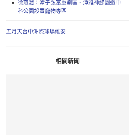
徐瑄灃：潭子弘富重劃區、潭雅神綠園道中
科公園設置寵物專區
五月天
台中洲際球場
維安
相關新聞