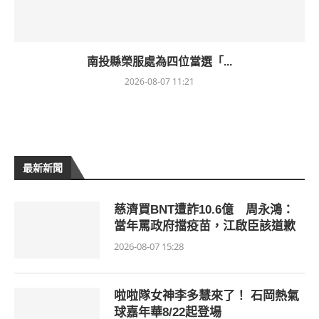
南投縣榮服處為四位當選「...
2026-08-07 11:21
最新新聞
慈濟買BNT遭詐10.6億 周永鴻：
當年罵政府擋疫苗，江啟臣該道歉
2026-08-07 15:28
啦啦隊女神李多慧來了！ 石岡熱氣
球嘉年華8/22起登場