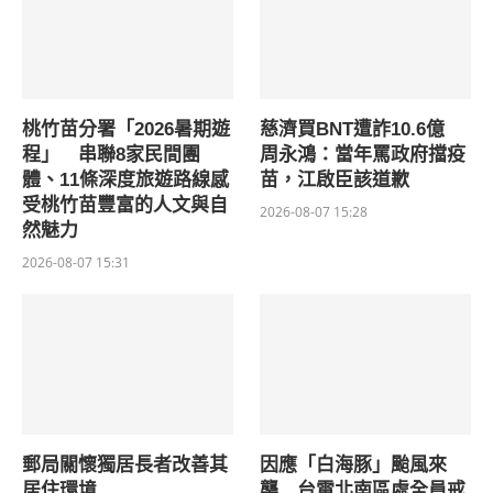
桃竹苗分署「2026暑期遊
慈濟買BNT遭詐10.6億
程」 串聯8家民間團
周永鴻：當年罵政府擋疫
體、11條深度旅遊路線感
苗，江啟臣該道歉
受桃竹苗豐富的人文與自
2026-08-07 15:28
然魅力
2026-08-07 15:31
郵局關懷獨居長者改善其
因應「白海豚」颱風來
居住環境
襲 台電北南區處全員戒