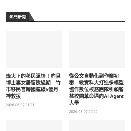
熱門新聞
烽火下的移民溫情！約旦
從公文自動化到作業初
博士妻女居留險過期 竹
審 敏實科大打造多模型
市移民官跨國連線5個月
協作數位校務團隊引領智
神救援
慧校園革命邁向AI Agent
大學
2026-08-07 21:21
2026-08-07 20:22