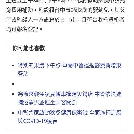
至週五上午8時到下午6時，中心將協助家長申請托
育費用補助，凡設籍台中市0到2歲的嬰幼兒，其父
母或監護人一方設籍於台中市，且符合收托資格者
均可報名登記。
你可能也喜歡
特別的果農下午診 卓蘭中醫巡迴醫療新增東
盛站
寒流來襲今凌晨轎車撞進火鍋店 中警依法逮
捕酒駕男並連坐乘客開罰
中彰榮家啟動秋冬健康保衛戰 全面施打流感
與COVID-19疫苗