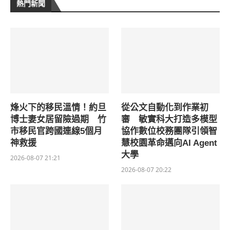
熱門新聞
烽火下的移民溫情！約旦
從公文自動化到作業初
博士妻女居留險過期 竹
審 敏實科大打造多模型
市移民官跨國連線5個月
協作數位校務團隊引領智
神救援
慧校園革命邁向AI Agent
大學
2026-08-07 21:21
2026-08-07 20:22