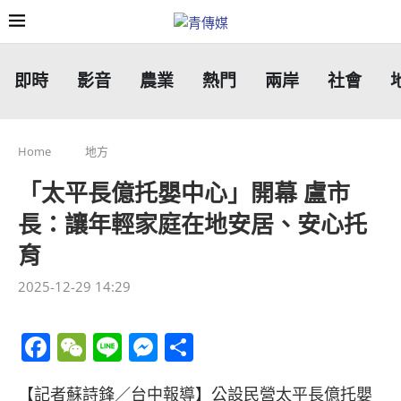
即時
影音
農業
熱門
兩岸
社會
Home
地方
「太平長億托嬰中心」開幕 盧市
長：讓年輕家庭在地安居、安心托
育
2025-12-29 14:29
Facebook
WeChat
Line
Messenger
分
享
【記者蘇詩鋒／台中報導】公設民營太平長億托嬰