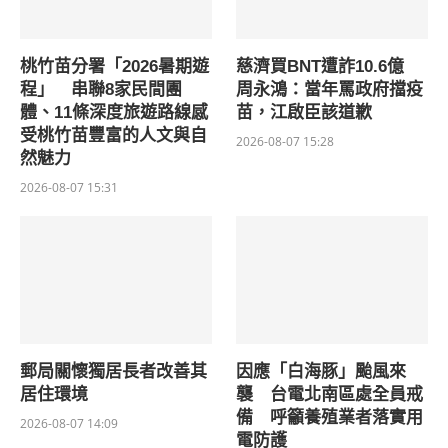
桃竹苗分署「2026暑期遊
慈濟買BNT遭詐10.6億
程」 串聯8家民間團
周永鴻：當年罵政府擋疫
體、11條深度旅遊路線感
苗，江啟臣該道歉
受桃竹苗豐富的人文與自
2026-08-07 15:28
然魅力
2026-08-07 15:31
郵局關懷獨居長者改善其
因應「白海豚」颱風來
居住環境
襲 台電北南區處全員戒
備 呼籲養殖業者落實用
2026-08-07 14:09
電防護