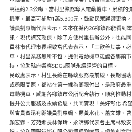
高達約2.3公噸，當村里業務導入電動機車，累積
機車，最高可補助1萬5,300元，鼓勵民眾踴躍更換
議員劉惠娟代表表示，未來在縣內26鄉鎮都能看到
訊。現代講究環保，除了方便村里長辦公外，也能同
員林市代理市長賴致富代表表示，「工欲善其事，必
車，村里業務無所不包，提供電動機車能讓各鄉鎮市
持，協助縣府響應SDGs國際永續經營的目標。
民政處表示，村里長總在縣政服務最前線，長期協助
或艷陽高照，都站在第一線為鄉親付出，是政府最重
電動機車，感謝各鄉鎮市公所配合執行，順利推動村
提升公共服務及永續發展，共同實現「美好彰化 希
與會貴賓還有縣議員劉惠娟、顧黃水花、蕭文雄、曹
顏宏霖、芳苑鄉長林保玲、永靖鄉代表會主席林致安
祝、協和國際行銷有限公司經理劉燦慧、睿能創意營