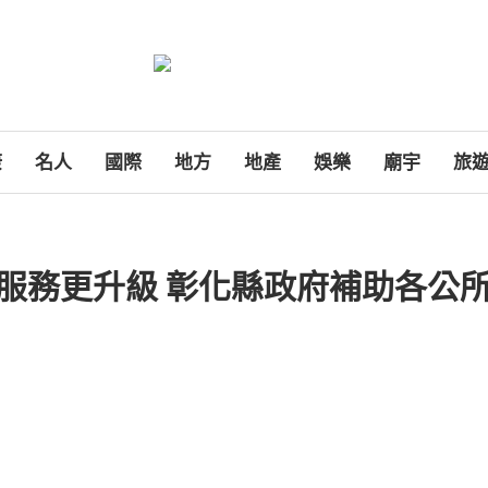
康
名人
國際
地方
地產
娛樂
廟宇
旅
里服務更升級 彰化縣政府補助各公