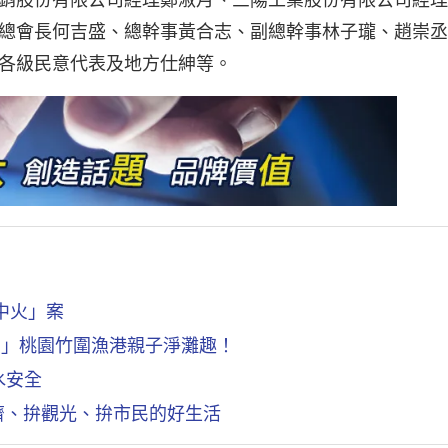
總會長何吉盛、總幹事黃合志、副總幹事林子瓏、趙崇丞
各級民意代表及地方仕紳等。
中火」案
O」桃園竹圍漁港親子淨灘趣！
水安全
濟、拚觀光、拚市民的好生活