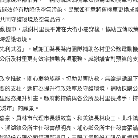
的減碳效益有助降低空氣污染。民眾如有意將舊機車更換成
，共同守護環境及空氣品質。
電動機車，感謝村里長平常在大街小巷穿梭，協助宣傳政
時愛護環境。
先利其器」，感謝王縣長縣府團隊補助各村里公務電動機
公所及村里更有效率推動各項服務。感謝議會對預算的支
政令推動、關心弱勢族群、協助災害防救，無論是颳風下
要的支柱。縣府為提升行政效率及守護環境，補助採購公
里服務提升計畫。縣府將持續與各公所及村里長攜手，持
望城市」的願景。
嘉豪、員林市代理市長賴致富、和美鎮長林庚壬、北斗鎮
、溪湖鎮公所主任秘書顏明亮、埔心鄉公所主任秘書張滿
銷股份有限公司經理鄭淑月、三陽工業股份有限公司經理