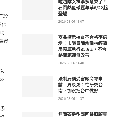
啦啦隊女神李多慧來了！
石岡熱氣球嘉年華8/22起
登場
午於
2026-08-06 18:07
彰化
助
商品標示抽查不合格率倍
總經
增！市議員陳俞融指經濟
局預算執行85.9%，不合
格問題卻無改善
2026-08-06 14:40
切
弱
法制局稱受害廠商零申
請 周永鴻：忙研究台
南，卻沒把台中做好
2026-08-06 14:37
以及
無障礙房型應回歸照顧真
碳