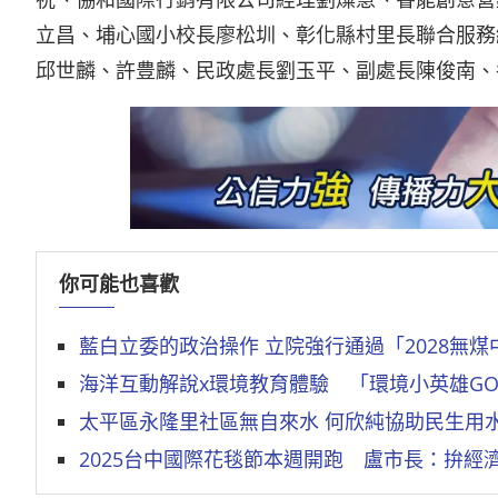
立昌、埔心國小校長廖松圳、彰化縣村里長聯合服務
邱世麟、許豊麟、民政處長劉玉平、副處長陳俊南、
你可能也喜歡
藍白立委的政治操作 立院強行通過「2028無煤
海洋互動解說x環境教育體驗 「環境小英雄G
太平區永隆里社區無自來水 何欣純協助民生用
2025台中國際花毯節本週開跑 盧市長：拚經