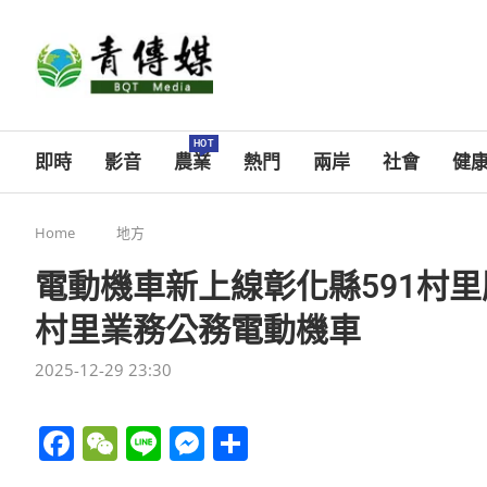
HOT
即時
影音
農業
熱門
兩岸
社會
健
Home
地方
電動機車新上線彰化縣591村
村里業務公務電動機車
2025-12-29 23:30
Facebook
WeChat
Line
Messenger
分
享