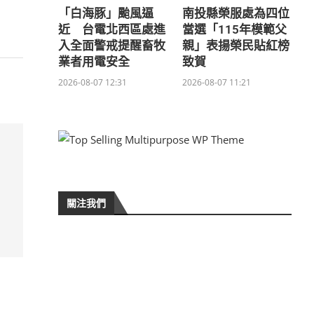
「白海豚」颱風逼
南投縣榮服處為四位
近 台電北西區處進
當選「115年模範父
入全面警戒提醒畜牧
親」表揚榮民貼紅榜
業者用電安全
致賀
2026-08-07 12:31
2026-08-07 11:21
關注我們