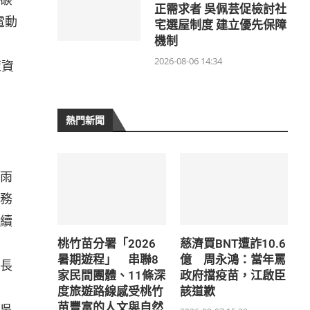
正需求者 吳佩芸促檢討社
電動
宅選屋制度 建立優先保障
機制
2026-08-06 14:34
策資
熱門新聞
雨
務
續
桃竹苗分署「2026
慈濟買BNT遭詐10.6
暑期遊程」 串聯8
億 周永鴻：當年罵
長
家民間團體、11條深
政府擋疫苗，江啟臣
度旅遊路線感受桃竹
該道歉
苗豐富的人文與自然
吳