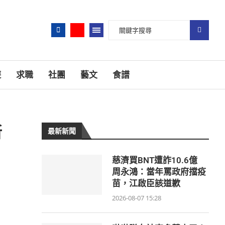
遊
求職
社團
藝文
食譜
所
最新新聞
慈濟買BNT遭詐10.6億
周永鴻：當年罵政府擋疫
苗，江啟臣該道歉
2026-08-07 15:28