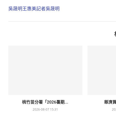
吳晟明
王惠美
記者吳晟明
桃竹苗分署「2026暑期...
慈濟買B
2026-08-07 15:31
20