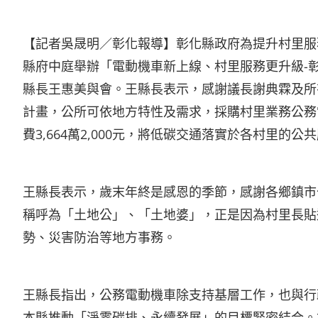
【記者吳晟明／彰化報導】彰化縣政府為提升村里服務
縣府中庭舉辦「電動機車新上線、村里服務更升級-
縣長王惠美與會。王縣長表示，感謝議長謝典霖及所
計畫，公所可依地方特性及需求，採購村里業務公務電動
費3,664萬2,000元，將低碳交通落實於各村里的公
王縣長表示，歲末年終是感恩的季節，感謝各鄉鎮市
稱呼為「土地公」、「土地婆」，正是因為村里長貼
勢、災害防治等地方事務。
王縣長指出，公務電動機車除支持基層工作，也與行
本縣推動「淨零碳排、永續發展」的目標緊密結合。