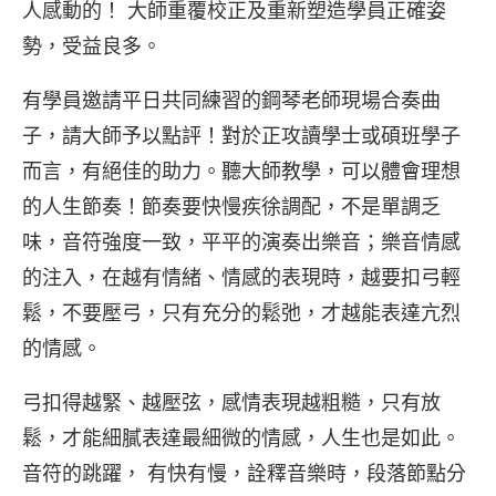
人感動的！ 大師重覆校正及重新塑造學員正確姿
勢，受益良多。
有學員邀請平日共同練習的鋼琴老師現場合奏曲
子，請大師予以點評！對於正攻讀學士或碩班學子
而言，有絕佳的助力。聽大師教學，可以體會理想
的人生節奏！節奏要快慢疾徐調配，不是單調乏
味，音符強度一致，平平的演奏出樂音；樂音情感
的注入，在越有情緒、情感的表現時，越要扣弓輕
鬆，不要壓弓，只有充分的鬆弛，才越能表達亢烈
的情感。
弓扣得越緊、越壓弦，感情表現越粗糙，只有放
鬆，才能細膩表達最細微的情感，人生也是如此。
音符的跳躍， 有快有慢，詮釋音樂時，段落節點分