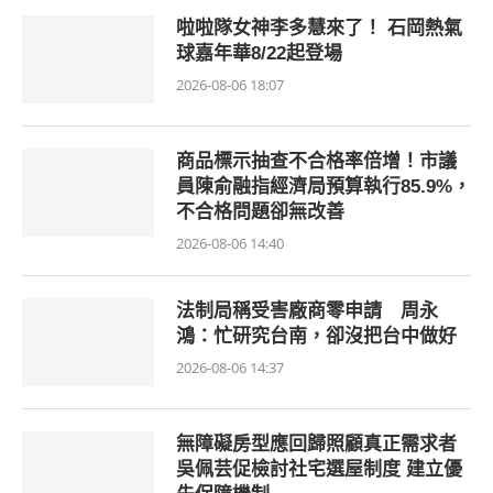
啦啦隊女神李多慧來了！ 石岡熱氣
球嘉年華8/22起登場
2026-08-06 18:07
商品標示抽查不合格率倍增！市議
員陳俞融指經濟局預算執行85.9%，
不合格問題卻無改善
2026-08-06 14:40
法制局稱受害廠商零申請 周永
鴻：忙研究台南，卻沒把台中做好
2026-08-06 14:37
無障礙房型應回歸照顧真正需求者
吳佩芸促檢討社宅選屋制度 建立優