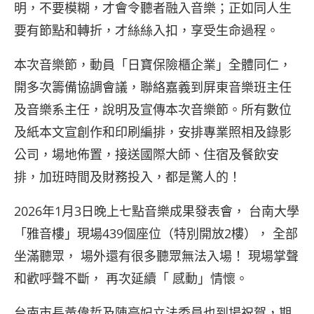
明，不要模糊，才會令聽者融入音樂；正如同人生
要有節點和轉折，才絲絲入扣，享受生命過程。
本次音樂節，動員「日寶保險櫃企業」全體同仁，
開多次籌備協調會議，聯絡嘉義到屏東音樂班主任
及音樂系主任，說明及宣傳本次音樂節。所有數位
及紙本文宣創作和印刷編排，安排專業照相及錄影
公司，場地佈置，接送國際大師、住宿及餐飲安
排，加班時間及財務投入，都是驚人的！
2026年1月3日晚上七點音樂成果發表會， 台南大學
「雅音樓」現場439個座位（特別開放2樓）， 全部
坐滿聽眾， 場外還有很多聽眾無法入場！ 現場掌聲
和歡呼聲不斷， 再次延續「 感動」情懷。
台南市長黃偉哲及陳亭妃立法委員也到場祝賀，期