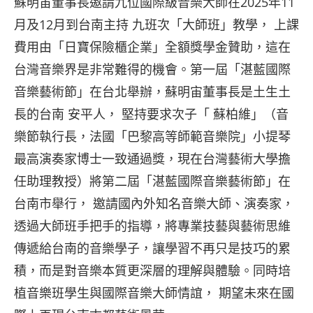
蘇明宙董事長邀請九位國際級音樂大師在2025年11
月及12月到台南主持 九班次「大師班」教學， 上課
費用由「日寶保險櫃企業」全額獎學金贊助，這在
台灣音樂界是非常難得的機會。第一屆「湛藍國際
音樂藝術節」在台北舉辦，蘇明宙董事長是土生土
長的台南 安平人， 堅持要求次子「 蘇柏維」（音
樂節執行長，法國「巴黎高等師範音樂院」小提琴
最高演奏家博士一致通過獎，現在台灣藝術大學擔
任助理教授）將第二屆「湛藍國際音樂藝術節」在
台南市舉行， 邀請國內外知名音樂大師、演奏家，
透過大師班手把手的指導，將專業技藝與藝術思維
傳遞給台南的音樂學子，讓學習不再只是技巧的累
積，而是對音樂本質更深層的理解與體驗。同時培
植音樂班學生與國際音樂大師情誼， 期望未來在國