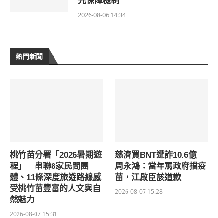
先保障機制
2026-08-06 14:34
熱門新聞
桃竹苗分署「2026暑期遊
慈濟買BNT遭詐10.6億
程」 串聯8家民間團
周永鴻：當年罵政府擋疫
體、11條深度旅遊路線感
苗，江啟臣該道歉
受桃竹苗豐富的人文與自
2026-08-07 15:28
然魅力
2026-08-07 15:31