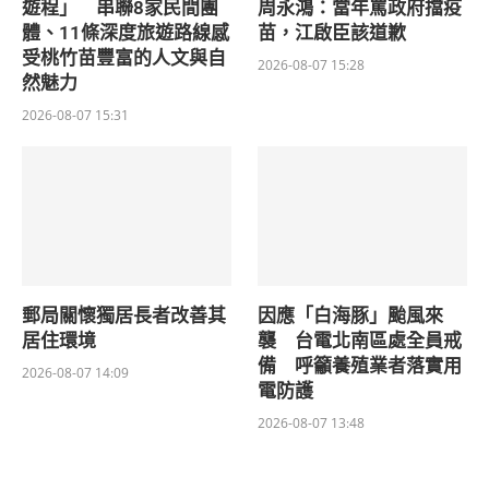
遊程」 串聯8家民間團
周永鴻：當年罵政府擋疫
體、11條深度旅遊路線感
苗，江啟臣該道歉
受桃竹苗豐富的人文與自
2026-08-07 15:28
然魅力
2026-08-07 15:31
郵局關懷獨居長者改善其
因應「白海豚」颱風來
居住環境
襲 台電北南區處全員戒
備 呼籲養殖業者落實用
2026-08-07 14:09
電防護
2026-08-07 13:48