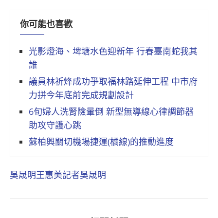
你可能也喜歡
光影燈海、埤塘水色迎新年 行春臺南蛇我其
誰
議員林祈烽成功爭取福林路延伸工程 中市府
力拼今年底前完成規劃設計
6旬婦人洗腎險暈倒 新型無導線心律調節器
助攻守護心跳
蘇柏興關切機場捷運(橘線)的推動進度
吳晟明
王惠美
記者吳晟明