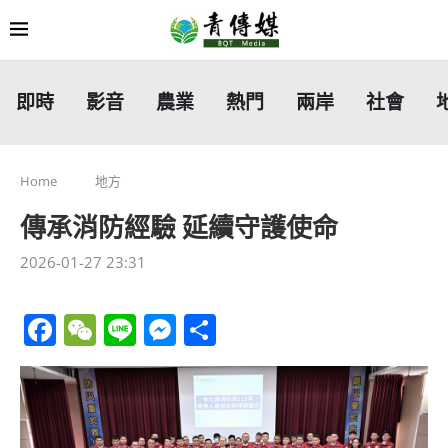
即時
影音
農業
熱門
兩岸
社會
Home
地方
傳承消防經驗 延續守護使命
2026-01-27 23:31
Facebook
WeChat
Line
Messenger
分
享