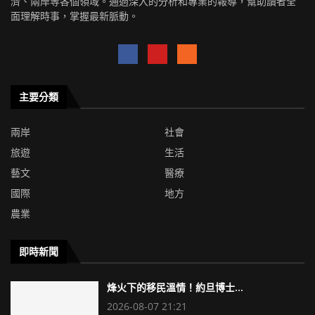
濟、兩岸等各個領域。通過深入的分析和專業的報導，幫助讀者全
面理解時事，掌握最新脈動。
主要分類
兩岸
社會
旅遊
生活
藝文
醫療
國際
地方
農業
即時新聞
烽火下的移民溫情！約旦博士...
2026-08-07 21:21