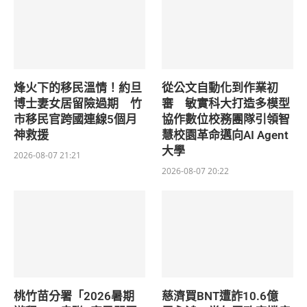
烽火下的移民溫情！約旦
從公文自動化到作業初
博士妻女居留險過期 竹
審 敏實科大打造多模型
市移民官跨國連線5個月
協作數位校務團隊引領智
神救援
慧校園革命邁向AI Agent
大學
2026-08-07 21:21
2026-08-07 20:22
桃竹苗分署「2026暑期
慈濟買BNT遭詐10.6億