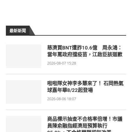
最新新聞
慈濟買BNT遭詐10.6億 周永鴻：
當年罵政府擋疫苗，江啟臣該道歉
2026-08-07 15:28
啦啦隊女神李多慧來了！ 石岡熱氣
球嘉年華8/22起登場
2026-08-06 18:07
商品標示抽查不合格率倍增！市議
員陳俞融指經濟局預算執行