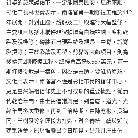
祖婆的慈悲護佑下，一定能國泰民安、風調雨順。
彰化市長林世賢表示，南瑤宮第一期修復工程於112
年展開，針對正殿、護龍及三川殿進行大幅整修。
主要項目包括木構件現況損壞有白蟻蛀蝕、腐朽乾
裂及脫榫等；磚牆面出現裂縫及規帶、中脊，戧脊
裂損等；至於彩繪及泥塑、剪黏等裝飾項目，則為
後續第2期修復工程。總經費高達6,557萬元，第一
期修復後還是一樣舊，因為是古蹟，要維持原貌。
文化局表示，南瑤宮不僅是彰化市民的信仰中心，
更是臺灣媽祖信仰史上不可或缺的重要據點。從清
代乾隆年間，由士民倡議興建，到嘉慶、道光、光
緒年間多次重修。再到日治時期，由陳應彬、吳海
同、王樹發等名匠接力打造，融合傳統工藝與近代
建築語彙，層層堆疊出今日所見，是兼具歷史價