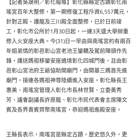
【記者吳晟明／彰化報導】彰化縣縣定古蹟彰化南
瑤宮百年大整修，第一期修復工程斥資6,557萬元，
針對正殿、護龍及三川殿全面整修，已於日前竣
工，彰化市公所於1月30日起，一連3天盛大舉辦重
修入火安座大典。今(31)日一早由與南瑤宮約有兩百
年姐弟情的彰邑彰山宮老池王鑾轎及駕前陣頭作先
鋒，護送媽祖移鑾安座遶境彰化四城門後，且由彰
邑彰山宮池府王爺協助開廟門，由開基三媽首先進
廟門，接連各媽祖神尊陸續進入安座。彰化縣長王
惠美、南瑤宮管理人彰化市長林世賢、立委黃秀
芳、議會副議長許原龍、彰化市民代表會主席陳文
賓及各界貴賓齊聚南瑤宮，恭迎媽祖進殿安座。
王縣長表示，南瑤宮是縣定古蹟，歷史悠久外，更