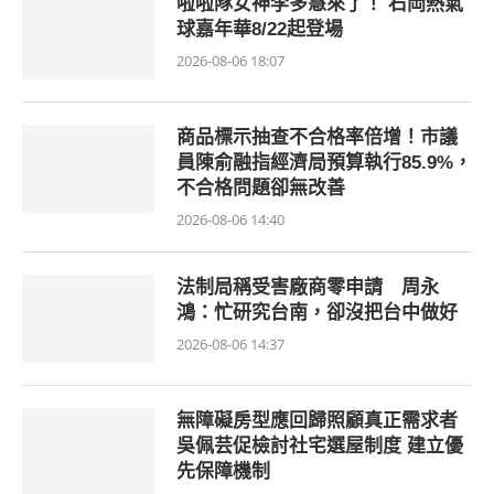
啦啦隊女神李多慧來了！ 石岡熱氣
球嘉年華8/22起登場
2026-08-06 18:07
商品標示抽查不合格率倍增！市議
員陳俞融指經濟局預算執行85.9%，
不合格問題卻無改善
2026-08-06 14:40
法制局稱受害廠商零申請 周永
鴻：忙研究台南，卻沒把台中做好
2026-08-06 14:37
無障礙房型應回歸照顧真正需求者
吳佩芸促檢討社宅選屋制度 建立優
先保障機制