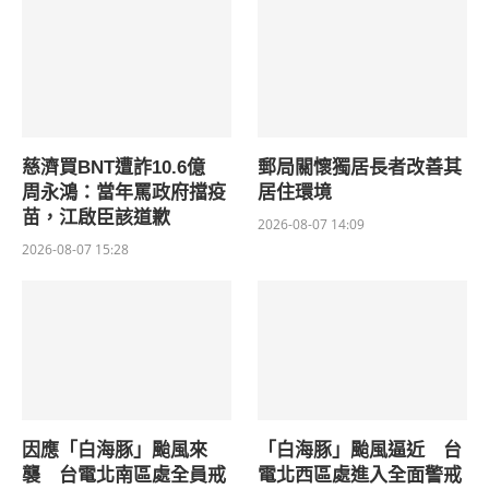
慈濟買BNT遭詐10.6億
郵局關懷獨居長者改善其
周永鴻：當年罵政府擋疫
居住環境
苗，江啟臣該道歉
2026-08-07 14:09
2026-08-07 15:28
因應「白海豚」颱風來
「白海豚」颱風逼近 台
襲 台電北南區處全員戒
電北西區處進入全面警戒