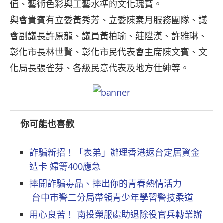
值、藝術色彩與工藝水準的文化瑰寶。
與會貴賓有立委黃秀芳、立委陳素月服務團隊、議
會副議長許原龍、議員黃柏瑜、莊陞漢、許雅琳、
彰化市長林世賢、彰化市民代表會主席陳文賓、文
化局長張雀芬、各級民意代表及地方仕紳等。
你可能也喜歡
詐騙新招！「表弟」辦理香港返台定居資金
遭卡 婦籌400應急
摔開詐騙毒品、摔出你的青春熱情活力
台中市警二分局帶領青少年學習警技柔道
用心良苦！ 南投榮服處助退除役官兵轉業辦