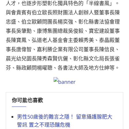
人才，也逐步形塑彰化獨具特色的「半線書風」。
與會貴賓有伯立歐長照財團法人創辦人暨董事長陳
忠盛、伯立歐顧問團長楊奕強、彰化縣書法協會理
事長吳肇勳、康博集團總裁吳俊毅、寶宏建設董事
長陳寶鳳、弘道老人基金會主委賴秀美、泰晶殿董
事長唐偉智、嘉利勝企業有限公司董事長陳信良、
晨光幼兒園長陳秀森賢伉儷、彰化縣文化局長張雀
芬、縣政顧問楊曜聰、各書法大師及地方仕紳等。
你可能也喜歡
男性50歲後的難言之隱！ 留意攝護腺肥大
警訊 置之不理恐釀危機