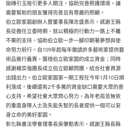
拋磚引玉吸引更多人關注，協助完善照護環境，讓
需要幫助的朋友獲得完善且有尊嚴的照顧。
伯立歐家園創辦人暨董事長陳忠盛表示，感謝王縣
長從擔任立委時期，就以積極的行動力一路上不離
不棄的支持，協助伯立歐一步一腳印朝著夢想與使
命努力前行。自109年起每年邀請許多藝術家提供藝
術品進行義賣，籌措伯立歐家園的成立資金；同時
感謝楊奕強團長成立伯立歐顧問團，結合社會資源
出錢出力。伯立歐家園第一期工程在今年1月10日順
利落成，後續還有2千多萬的資金缺口需要大眾的善
心支持，希望社會大眾齊心努力，為年老孤苦無依
的重度身障人士及失能失智的長者提供一個可以安
身立命的美好家園。
彰化縣書法學會理事長吳肇勳表示，感謝王縣長縣