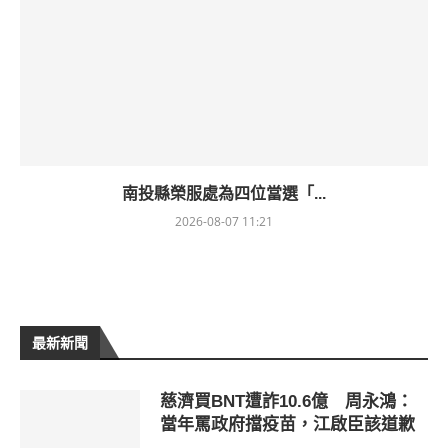
南投縣榮服處為四位當選「...
2026-08-07 11:21
最新新聞
慈濟買BNT遭詐10.6億 周永鴻：
當年罵政府擋疫苗，江啟臣該道歉