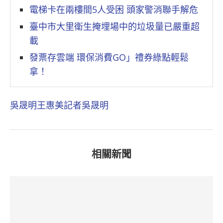
電梯卡在兩樓間5人受困 頭家警消聯手解危
臺中市大里衛生掩埋場中的垃圾量已嚴重超
載
發票存雲端 環保消費GO」禮券綠點輕鬆
拿！
吳晟明
王惠美
記者吳晟明
相關新聞