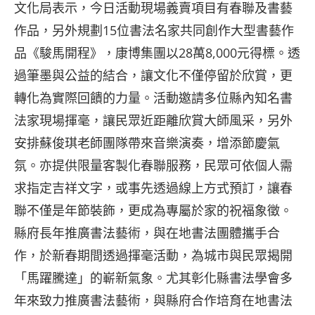
文化局表示，今日活動現場義賣項目有春聯及書藝
作品，另外規劃15位書法名家共同創作大型書藝作
品《駿馬開程》，康博集團以28萬8,000元得標。透
過筆墨與公益的結合，讓文化不僅停留於欣賞，更
轉化為實際回饋的力量。活動邀請多位縣內知名書
法家現場揮毫，讓民眾近距離欣賞大師風采，另外
安排蘇俊琪老師團隊帶來音樂演奏，增添節慶氣
氛。亦提供限量客製化春聯服務，民眾可依個人需
求指定吉祥文字，或事先透過線上方式預訂，讓春
聯不僅是年節裝飾，更成為專屬於家的祝福象徵。
縣府長年推廣書法藝術，與在地書法團體攜手合
作，於新春期間透過揮毫活動，為城市與民眾揭開
「馬躍騰達」的嶄新氣象。尤其彰化縣書法學會多
年來致力推廣書法藝術，與縣府合作培育在地書法