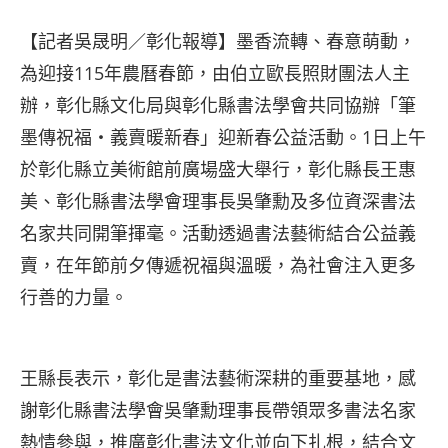
【記者吳晟明／彰化報導】墨香流轉、春意萌動，
為迎接115年農曆春節，由伯立歐長照財團法人主
辦，彰化縣文化局與彰化縣書法學會共同協辦「筆
墨傳祝福・義賣暖新春」迎新春公益活動。1日上午
於彰化縣立美術館前廣場盛大舉行，彰化縣長王惠
美、彰化縣書法學會理事長吳肇勳及多位資深書法
名家共同開筆揮毫。活動透過書法藝術結合公益義
賣，在年節前夕傳遞祝福與溫暖，為社會注入更多
行善的力量。
王縣長表示，彰化是書法藝術深耕的重要基地，感
謝彰化縣書法學會吳肇勳理事長帶領眾多書法名家
熱情參與，推廣彰化書法文化並向下扎根，結合文