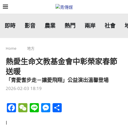
即時
影音
農業
熱門
兩岸
社會
Home
地方
熱愛生命文教基金會中彰榮家春節
送暖
「青愛耆步走－讓愛飛翔」公益演出溫馨登場
2026-02-03 18:19
Facebook
WeChat
Line
Messenger
分
享
I