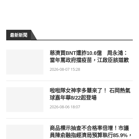
最新新聞
慈濟買BNT遭詐10.6億 周永鴻：
當年罵政府擋疫苗，江啟臣該道歉
2026-08-07 15:28
啦啦隊女神李多慧來了！ 石岡熱氣
球嘉年華8/22起登場
2026-08-06 18:07
商品標示抽查不合格率倍增！市議
員陳俞融指經濟局預算執行85.9%，