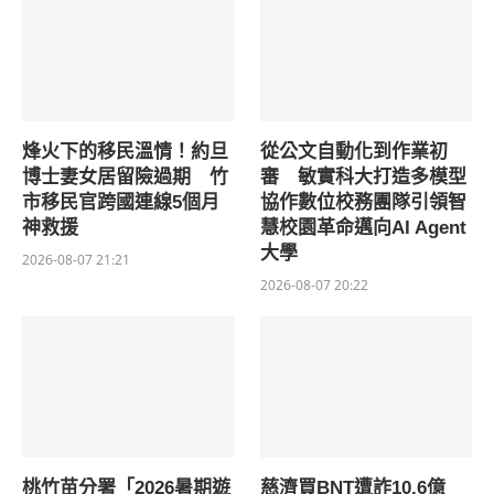
烽火下的移民溫情！約旦
從公文自動化到作業初
博士妻女居留險過期 竹
審 敏實科大打造多模型
市移民官跨國連線5個月
協作數位校務團隊引領智
神救援
慧校園革命邁向AI Agent
大學
2026-08-07 21:21
2026-08-07 20:22
桃竹苗分署「2026暑期遊
慈濟買BNT遭詐10.6億