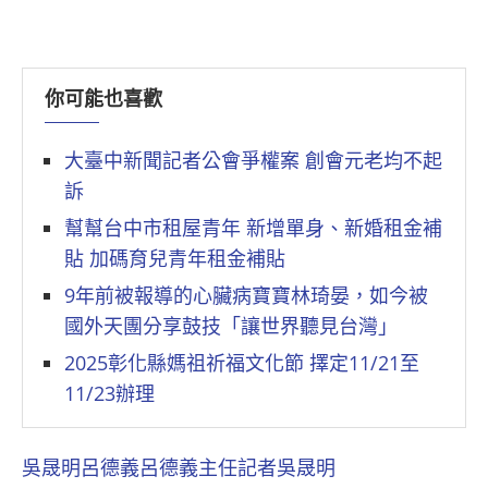
你可能也喜歡
大臺中新聞記者公會爭權案 創會元老均不起
訴
幫幫台中市租屋青年 新增單身、新婚租金補
貼 加碼育兒青年租金補貼
9年前被報導的心臟病寶寶林琦晏，如今被
國外天團分享鼓技「讓世界聽見台灣」
2025彰化縣媽祖祈福文化節 擇定11/21至
11/23辦理
吳晟明
呂德義
呂德義主任
記者吳晟明