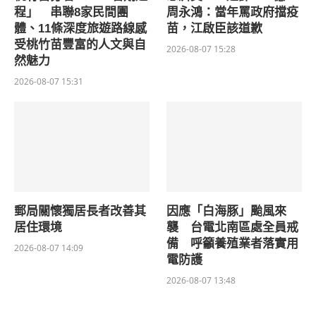
程」 串聯8家民間團
周永鴻：當年罵政府擋疫
體、11條深度旅遊路線感
苗，江啟臣該道歉
受桃竹苗豐富的人文與自
2026-08-07 15:28
然魅力
2026-08-07 15:31
郵局關懷獨居長者改善其
因應「白海豚」颱風來
居住環境
襲 台電北南區處全員戒
備 呼籲養殖業者落實用
2026-08-07 14:09
電防護
2026-08-07 13:48