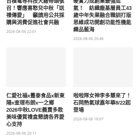
台積電等科技大廠帶頭號
硬實力成創業最強底
召！響應喜憨兒中秋「送
氣！ 紡織廠基層員工43
禮傳愛」 籲請用公共採
歲中年失業融合職訓打版
購與消費促進社會共融
思維成功開創功能性機能
織品藍海
2026-08-06 22:01
2026-08-06 20:46
仁愛社福x躉泰食品x新東
啦啦隊女神李多慧來了！
陽x查理布朗x一之鄉
石岡熱氣球嘉年華8/22起
2026中秋LOVE義賣多款
登場
美味優質禮盒懇請各界愛
2026-08-06 18:07
心支持
2026-08-06 20:11