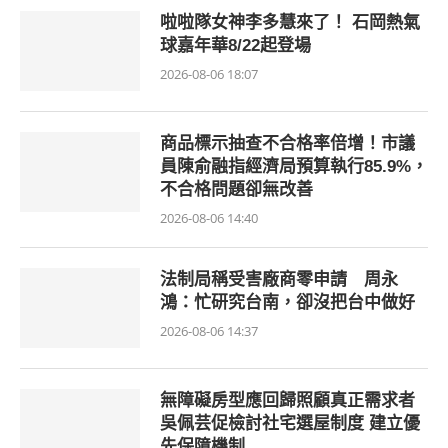
啦啦隊女神李多慧來了！ 石岡熱氣
球嘉年華8/22起登場
2026-08-06 18:07
商品標示抽查不合格率倍增！市議
員陳俞融指經濟局預算執行85.9%，
不合格問題卻無改善
2026-08-06 14:40
法制局稱受害廠商零申請 周永
鴻：忙研究台南，卻沒把台中做好
2026-08-06 14:37
無障礙房型應回歸照顧真正需求者
吳佩芸促檢討社宅選屋制度 建立優
先保障機制