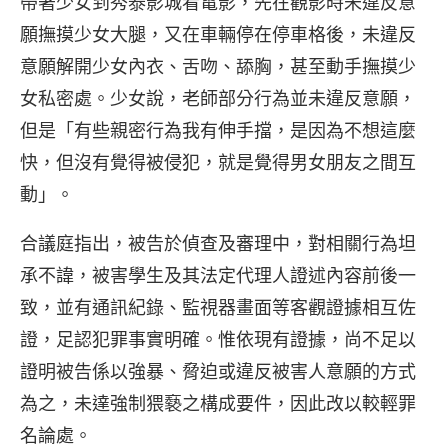
帶著少女到秀泰影城看電影，先在觀影時未違反意
願撫摸少女大腿，又在車輛停在停車格後，未違反
意願解開少女內衣、舌吻、舔胸，甚至動手撫摸少
女私密處。少女說，老師部分行為並未違反意願，
但是「有些親密行為我有伸手擋，是因為不想這麼
快，但沒有覺得被侵犯，就是覺得男女朋友之間互
動」。
合議庭指出，被告於偵查及審理中，對相關行為坦
承不諱，被害學生及其法定代理人證述內容前後一
致，並有通訊紀錄、監視器畫面等客觀證據相互佐
證，足認犯罪事實明確。惟依現有證據，尚不足以
證明被告係以強暴、脅迫或違反被害人意願的方式
為之，未達強制猥褻之構成要件，因此改以較輕罪
名論處。