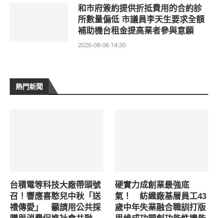
和市府簽約提供折抵費用的合約診
所數量偏低 市議員李天生要求全額
補助機台租金提高業者參與意願
2026-08-06 14:30
熱門新聞
台積電等科技大廠帶頭號
硬實力成創業最強底
召！響應喜憨兒中秋「送
氣！ 紡織廠基層員工43
禮傳愛」 籲請用公共採
歲中年失業融合職訓打版