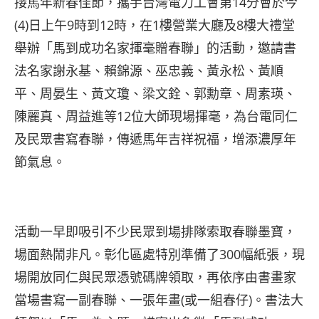
接馬年新春佳節，攜手台灣電力工會第14分會於今
(4)日上午9時到12時，在1樓營業大廳及8樓大禮堂
舉辦「馬到成功名家揮毫贈春聯」的活動，邀請書
法名家謝永基、賴錦源、巫忠義、黃永松、黃順
平、周晏生、黃文瓊、梁文銓、郭勳章、周素瑛、
陳麗真、周益進等12位大師現場揮毫，為台電同仁
及民眾書寫春聯，傳遞馬年吉祥祝福，增添濃厚年
節氣息。
活動一早即吸引不少民眾到場排隊索取春聯墨寶，
場面熱鬧非凡。彰化區處特別準備了300幅紙張，現
場開放同仁與民眾憑號碼牌領取，再依序由書畫家
當場書寫一副春聯、一張年畫(或一組春仔)。書法大