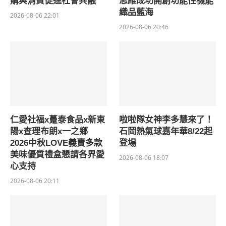
購與消費促進社會共融
思維成功開創功能性機能
織品藍海
2026-08-06 22:01
2026-08-06 20:46
仁愛社福x躉泰食品x新東
啦啦隊女神李多慧來了！
陽x查理布朗x一之鄉
石岡熱氣球嘉年華8/22起
2026中秋LOVE義賣多款
登場
美味優質禮盒懇請各界愛
2026-08-06 18:07
心支持
2026-08-06 20:11