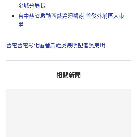
金城分局長
台中慈濟啟動西醫巡迴醫療 首發外埔區大東
里
台電
台電彰化區營業處
吳晟明
記者吳晟明
相關新聞