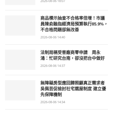
2026-08-06 18:07
商品標示抽查不合格率倍增！市議
員陳俞融指經濟局預算執行85.9%，
不合格問題卻無改善
2026-08-06 14:40
法制局稱受害廠商零申請 周永
鴻：忙研究台南，卻沒把台中做好
2026-08-06 14:37
無障礙房型應回歸照顧真正需求者
吳佩芸促檢討社宅選屋制度 建立優
先保障機制
2026-08-06 14:34