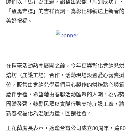
師們以「馬」為主題，譜寫出象徵「馬到成功」、
「駿馬奔騰」的吉祥賀詞，為彰化鄉親送上新春的
美好祝福。
在揮毫活動熱鬧展開之餘，今年更與彰化肯納兒烘
焙坊（庇護工場）合作，活動現場設置愛心義賣攤
位，販售由肯納兒學員們用心製作的烘焙點心與節
慶伴手禮，希望藉由春聯活動匯聚的人潮，為弱勢
團體發聲，鼓勵民眾以實際行動支持庇護工廠，將
新春祝福化為溫暖力量，回饋社會。
王花蘭處長表示，適逢台電公司成立80周年，這80