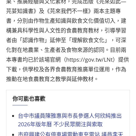
果、推廣經驗與文化素材，完成出版《芫來如此—
芫荽知識書》及《芫來我們不一樣》兩本主題專
書，分別由作物生產知識與飲食文化價值切入，建
構兼具科學性與人文性的食農教育教材，引導學習
者由「認識作物」延伸至「理解飲食文化」，可深
化對在地農業、生產者及食物來源的認同。目前兩
本專書均已於該場官網（https://gov.tw/LNt）提供
下載，供學校及各界食農教育推廣單位運用，作為
推動在地食農教育之教學與延伸教材。
你可能也喜歡
台中市議員陳雅惠與市長參選人何欣純推出
2026年版年曆 不少民眾關注與索取
市府興建公有停車場電動車充電站 議員李天