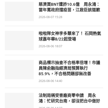
慈濟買BNT遭詐10.6億 周永鴻：
當年罵政府擋疫苗，江啟臣該道歉
2026-08-07 15:28
啦啦隊女神李多慧來了！ 石岡熱氣
球嘉年華8/22起登場
2026-08-06 18:07
商品標示抽查不合格率倍增！市議
員陳俞融指經濟局預算執行
85.9%，不合格問題卻無改善
2026-08-06 14:40
法制局稱受害廠商零申請 周永
鴻：忙研究台南，卻沒把台中做好