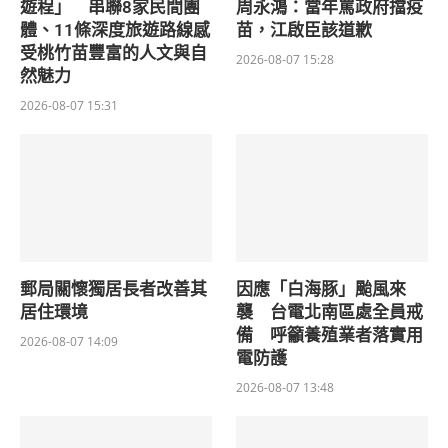
遊程」 串聯8家民間團
周永鴻：當年罵政府擋疫
體、11條深度旅遊路線感
苗，江啟臣該道歉
受桃竹苗豐富的人文與自
2026-08-07 15:28
然魅力
2026-08-07 15:31
郵局關懷獨居長者改善其
因應「白海豚」颱風來
居住環境
襲 台電北南區處全員戒
備 呼籲養殖業者落實用
2026-08-07 14:09
電防護
2026-08-07 13:48