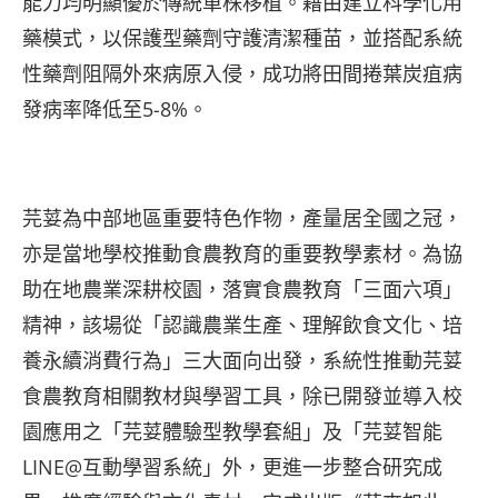
能力均明顯優於傳統單株移植。藉由建立科學化用
藥模式，以保護型藥劑守護清潔種苗，並搭配系統
性藥劑阻隔外來病原入侵，成功將田間捲葉炭疽病
發病率降低至5-8%。
芫荽為中部地區重要特色作物，產量居全國之冠，
亦是當地學校推動食農教育的重要教學素材。為協
助在地農業深耕校園，落實食農教育「三面六項」
精神，該場從「認識農業生產、理解飲食文化、培
養永續消費行為」三大面向出發，系統性推動芫荽
食農教育相關教材與學習工具，除已開發並導入校
園應用之「芫荽體驗型教學套組」及「芫荽智能
LINE@互動學習系統」外，更進一步整合研究成