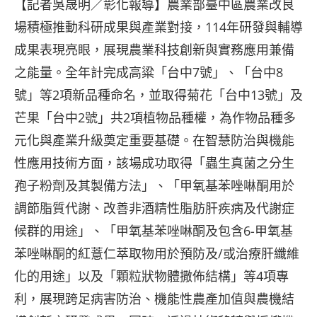
【記者吳晟明／彰化報導】農業部臺中區農業改良
場積極推動科研成果與產業對接，114年研發與輔導
成果表現亮眼，展現農業科技創新與實務應用兼備
之能量。全年計完成高粱「台中7號」、「台中8
號」等2項新品種命名，並取得菊花「台中13號」及
芒果「台中2號」共2項植物品種權，為作物品種多
元化與產業升級奠定重要基礎。在智慧防治與機能
性應用技術方面，該場成功取得「蟲生真菌之分生
孢子粉劑及其製備方法」、「甲氧基苯唑啉酮用於
調節脂質代謝、改善非酒精性脂肪肝疾病及代謝症
候群的用途」、「甲氧基苯唑啉酮及包含6-甲氧基
苯唑啉酮的紅薏仁萃取物用於預防及/或治療肝纖維
化的用途」以及「顆粒狀物體撒佈結構」等4項專
利，展現跨足病害防治、機能性農產加值與農機結