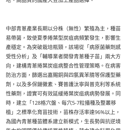
地、高品質的國產大豆加工產品選擇。
中部青蔥產業長期以分株（無性）繁殖為主，種苗
易帶菌，致使夏季捲葉型炭疽病頻繁發生，影響生
產穩定。為突破栽培瓶頸，該場從「病原菌藥劑感
受性分析」及「輔導業者開發青蔥種子苗」兩大方
向，建構青蔥捲葉炭疽病整合性管理策略。在病害
防治方面，篩選出嘉賜銅與四氯異苯腈等保護型藥
劑，以及多保鏈黴素、賽普護汰寧與普克利等系統
性藥劑，證實可有效延緩捲葉炭疽病病勢發展。同
時，建立「128格穴盤、每穴5-7粒播種及整叢移
植」之標準化育苗技術，苗株存活率達96%以上，
為國內青蔥種苗體系建立新模式，生長勢與抗逆境