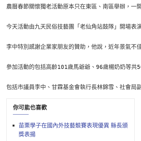
農曆春節關懷獨老活動原本只在東區、南區舉辦，一開
今天活動由九天民俗技藝團「老仙角站鼓隊」開場表演
李中特別感謝企業家朋友的贊助，他說，近年景氣不佳
參加活動的包括高齡101歲馬爺爺、96歲楊奶奶等
包括市議員李中、甘霖基金會執行長林錦雪、社會局
你可能也喜歡
苗栗學子在國內外技藝競賽表現優異 縣長頒
獎表揚