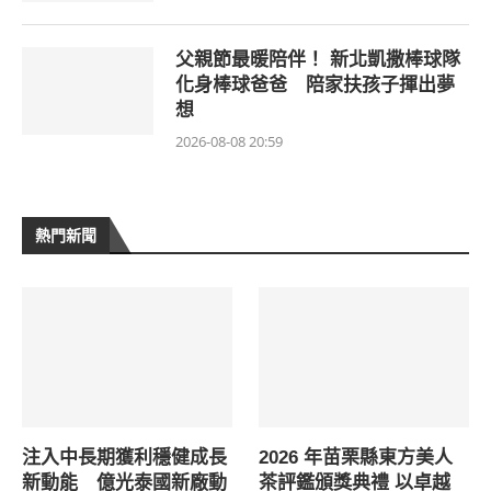
父親節最暖陪伴！ 新北凱撒棒球隊
化身棒球爸爸 陪家扶孩子揮出夢
想
2026-08-08 20:59
熱門新聞
注入中長期獲利穩健成長
2026 年苗栗縣東方美人
新動能 億光泰國新廠動
茶評鑑頒獎典禮 以卓越