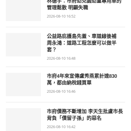
林德宇：市府幼兒園幼童專用車的
管理鬆散 明顯失職
2026-08-10 16:52
公益路庇護島先蓋、車道線後補
周永鴻：道路工程怎麼可以做半
套？
2026-08-10 16:48
市府4年來宣傳盧秀燕累計達830
萬，都由納稅錢買單
2026-08-10 16:46
市府債務不斷增加 李天生批盧市長
背負「債留子孫」的惡名
2026-08-10 16:42