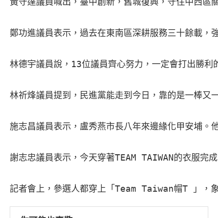
黃守達議員喊出，臺中創新，舊城復興，守住中西區關
鄭功進議員表示，過去在東南區深耕服務三十餘載，強
林德宇議員說，13位議員齊心努力，一定會打出勝利
林祈烽議員提到，民進黨能走到今日，靠的是一棒又一棒
施志昌議員表示，盧秀燕市長八年來邊緣化甲安埔。他
謝志忠議員表示，今天穿著TEAM TAIWAN的衣
記者會上，參選人都穿上「Team Taiwan帽T 