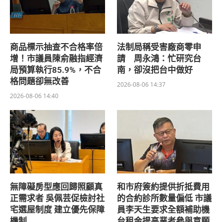
商品標示抽查不合格率倍
法制局稱受害廠商零申
增！市議員陳俞融指經濟
請 周永鴻：忙研究台
局預算執行85.9%，不合
南，卻沒把台中做好
格問題卻無改善
2026-08-06 14:37
2026-08-06 14:40
無障礙房型應回歸照顧真
和市府簽約提供折抵費用
正需求者 吳佩芸促檢討社
的合約診所數量偏低 市議
宅選屋制度 建立優先保障
員李天生要求全額補助機
機制
台租金提高業者參與意願