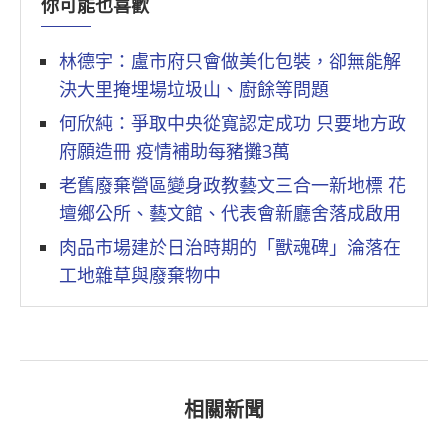
你可能也喜歡
林德宇：盧市府只會做美化包裝，卻無能解
決大里掩埋場垃圾山、廚餘等問題
何欣純：爭取中央從寬認定成功 只要地方政
府願造冊 疫情補助每豬攤3萬
老舊廢棄營區變身政教藝文三合一新地標 花
壇鄉公所、藝文館、代表會新廳舍落成啟用
肉品市場建於日治時期的「獸魂碑」淪落在
工地雜草與廢棄物中
相關新聞