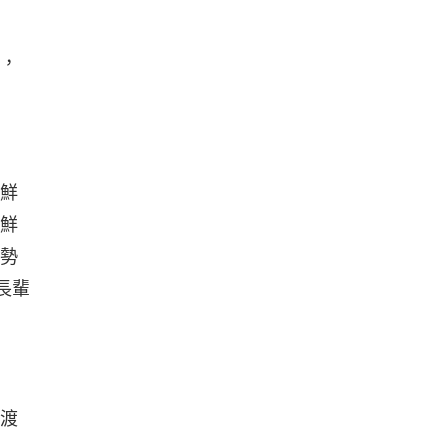
，
鮮
鮮
勢
長輩
渡