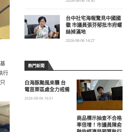
2026-08-06 14:30
台中社宅海報驚見中國國
徽 市議員張芬郁批市府螺
絲掉滿地
2026-08-06 14:27
基
熱門新聞
執行
只
白海豚颱風來襲 台
電苗栗區處全力戒備
2026-08-06 16:51
商品標示抽查不合格
率倍增！市議員陳俞
融指經濟局預算執行