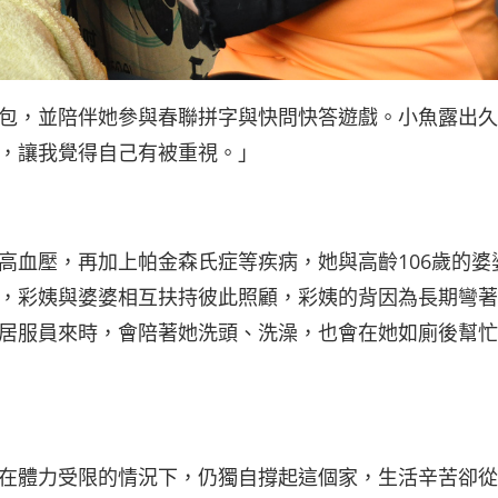
包，並陪伴她參與春聯拼字與快問快答遊戲。小魚露出久
，讓我覺得自己有被重視。」
高血壓，再加上帕金森氏症等疾病，她與高齡106歲的婆
，彩姨與婆婆相互扶持彼此照顧，彩姨的背因為長期彎著
居服員來時，會陪著她洗頭、洗澡，也會在她如廁後幫忙
在體力受限的情況下，仍獨自撐起這個家，生活辛苦卻從