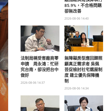
85.9%，不合格問題
卻無改善
2026-08-06 14:40
法制局稱受害廠商零
無障礙房型應回歸照
申請 周永鴻：忙研
顧真正需求者 吳佩
究台南，卻沒把台中
芸促檢討社宅選屋制
做好
度 建立優先保障機
制
2026-08-06 14:37
2026-08-06 14:34