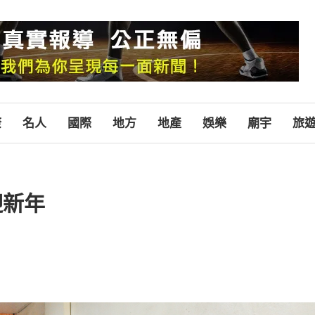
康
名人
國際
地方
地產
娛樂
廟宇
旅
迎新年