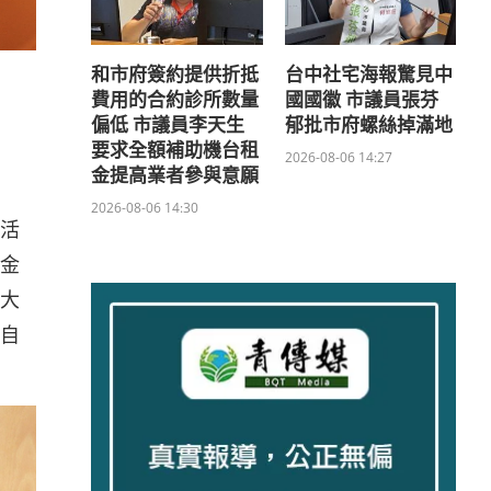
和市府簽約提供折抵
台中社宅海報驚見中
費用的合約診所數量
國國徽 市議員張芬
偏低 市議員李天生
郁批市府螺絲掉滿地
要求全額補助機台租
2026-08-06 14:27
金提高業者參與意願
2026-08-06 14:30
活
金
大
自