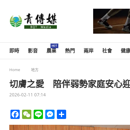
HOT
即時
影音
農業
熱門
兩岸
社會
健
Home
地方
切膚之愛 陪伴弱勢家庭安心
2026-02-11 07:14
Facebook
WeChat
Line
Messenger
分
享