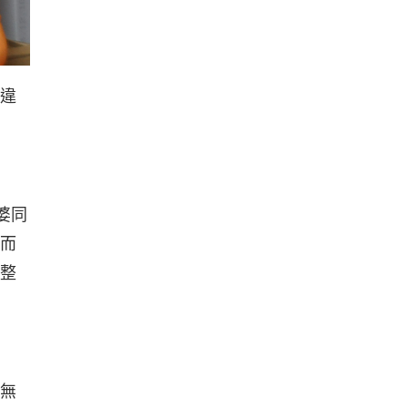
違
婆同
而
整
無