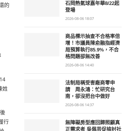
石岡熱氣球嘉年華8/22起
還的
登場
2026-08-06 18:07
商品標示抽查不合格率倍
增！市議員陳俞融指經濟
局預算執行85.9%，不合
專
格問題卻無改善
2026-08-06 14:40
14
法制局稱受害廠商零申
陳姓
請 周永鴻：忙研究台
南，卻沒把台中做好
2026-08-06 14:37
後
履行
無障礙房型應回歸照顧真
正需求者 吳佩芸促檢討社