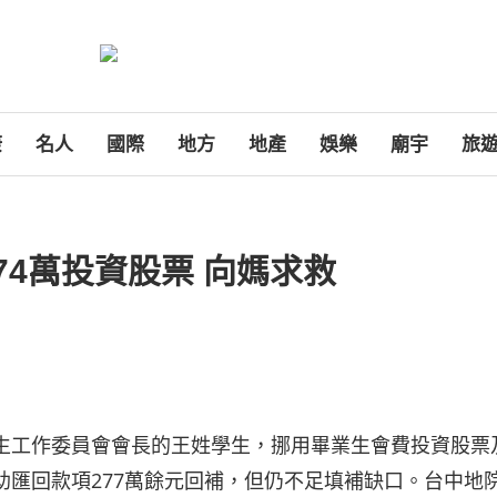
康
名人
國際
地方
地產
娛樂
廟宇
旅
4萬投資股票 向媽求救
業生工作委員會會長的王姓學生，挪用畢業生會費投資股票
助匯回款項277萬餘元回補，但仍不足填補缺口。台中地院