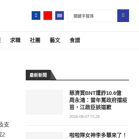
遊
求職
社團
藝文
食譜
最新新聞
慈濟買BNT遭詐10.6億
周永鴻：當年罵政府擋疫
苗，江啟臣該道歉
2026-08-07 15:28
及支
2
啦啦隊女神李多慧來了！