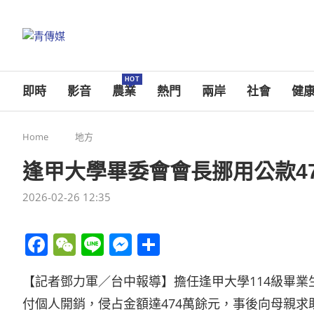
HOT
即時
影音
農業
熱門
兩岸
社會
健
Home
地方
逢甲大學畢委會會長挪用公款47
2026-02-26 12:35
Facebook
WeChat
Line
Messenger
分
享
【記者鄧力軍／台中報導】擔任逢甲大學114級畢
付個人開銷，侵占金額達474萬餘元，事後向母親求