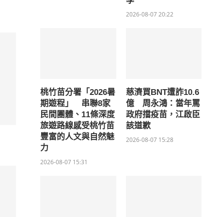
學
2026-08-07 20:22
桃竹苗分署「2026暑
慈濟買BNT遭詐10.6
期遊程」 串聯8家
億 周永鴻：當年罵
民間團體、11條深度
政府擋疫苗，江啟臣
旅遊路線感受桃竹苗
該道歉
豐富的人文與自然魅
2026-08-07 15:28
力
2026-08-07 15:31