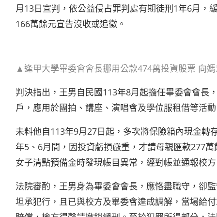
月13日宣判，依公益侵占罪判處有期徒刑1年6月，
166萬餘元宣告沒收或追徵。
▲逢甲大學畢委會會長挪用公款474萬投資股票 向
判決指出，王男自民國113年8月起擔任畢委會會
戶，應用於團拍、講座、演唱會及學位服租借等活動
未料他自113年9月27日起，多次將保險箱內現金
年5、6月間，因投資虧損嚴重，才請母親匯款277
女子清點預備金時發現帳目異常，經對帳並通報校方
法院審酌，王男身為畢委會會長，應恪盡職守，卻監
坦承犯行，且已與校方及畢委會達成調解，當場給付