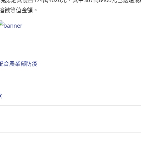
其侵占474萬4020元，其中307萬8400元已返還或
則追徵等值金額。
配合農業部防疫
歉