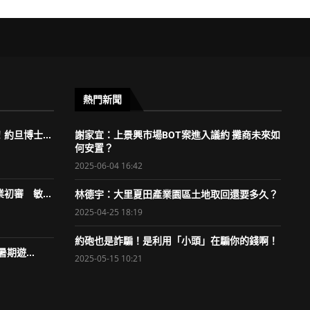
熱門新聞
約旦博士...
謝家宜：上景興市場BOT案進入議約 攤商未來如
何安置？
2025-06-04 16:42
初審 敏...
林德宇：大里夏田產業園區土地取回還要多久？
2025-04-25 18:19
約砲也是詐騙！是利用「小頭」在騙你的錢啊！
期遊...
2025-05-15 10:21