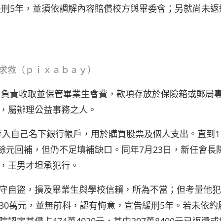
緩刑5年，並須依調解內容賠償校方與畢委會；另就尚未返
媽求救（ｐｉｘａｂａｙ）
長，負責收取並保管畢業生會費，款項存放於保險箱或郵局
，屬辦理公益事務之人。
轉存入自己名下銀行帳戶，用於購買股票及個人支出。直到1
萬餘元回補，但仍不足填補缺口。同年7月23日，新任會長
，王男才坦承犯行。
守自盜，損及畢業生與學校信賴，所為不當；但考量他犯
30萬元，並無前科，認有悔意，宣告緩刑5年。若未依約