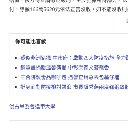
賠償，檢方得聲請撤銷緩刑。至於犯罪所得部分，法院認定
付，餘額166萬5620元依法宣告沒收，如不能沒收
你可能也喜歡
疑似非洲豬瘟 中市府：啟動四大防疫措施 全力
鋼筆畫捐贈溫馨傳愛 中彰榮家文藝飄香
三合院製毒品咖啡包 遇警查緝急丟包墓仔埔
挺身面對防疫檢討聲浪 市長盧秀燕兩度鞠躬致
侵占
畢委會
逢甲大學