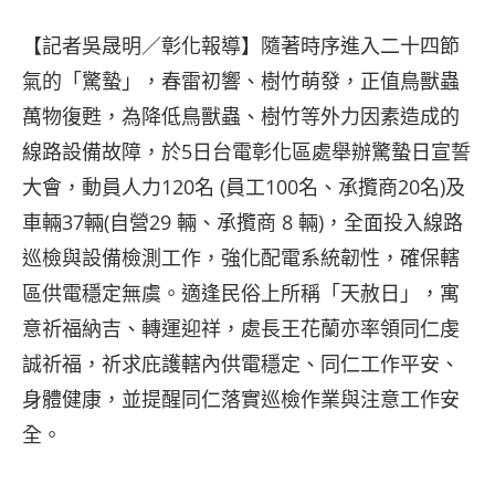
【記者吳晟明／彰化報導】隨著時序進入二十四節
氣的「驚蟄」，春雷初響、樹竹萌發，正值鳥獸蟲
萬物復甦，為降低鳥獸蟲、樹竹等外力因素造成的
線路設備故障，於5日台電彰化區處舉辦驚蟄日宣誓
大會，動員人力120名 (員工100名、承攬商20名)及
車輛37輛(自營29 輛、承攬商 8 輛)，全面投入線路
巡檢與設備檢測工作，強化配電系統韌性，確保轄
區供電穩定無虞。適逢民俗上所稱「天赦日」，寓
意祈福納吉、轉運迎祥，處長王花蘭亦率領同仁虔
誠祈福，祈求庇護轄內供電穩定、同仁工作平安、
身體健康，並提醒同仁落實巡檢作業與注意工作安
全。