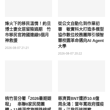
烽火下的移民溫情！約旦
從公文自動化到作業初
博士妻女居留險過期 竹
審 敏實科大打造多模型
市移民官跨國連線5個月
協作數位校務團隊引領智
神救援
慧校園革命邁向AI Agent
大學
2026-08-07 21:21
2026-08-07 20:22
桃竹苗分署「2026暑期遊
慈濟買BNT遭詐10.6億
程」 串聯8家民間團
周永鴻：當年罵政府擋疫
體、11條深度旅遊路線感
苗，江啟臣該道歉