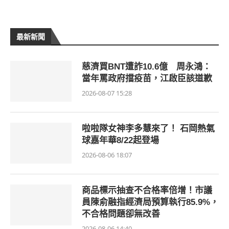
最新新聞
慈濟買BNT遭詐10.6億 周永鴻：
當年罵政府擋疫苗，江啟臣該道歉
2026-08-07 15:28
啦啦隊女神李多慧來了！ 石岡熱氣
球嘉年華8/22起登場
2026-08-06 18:07
商品標示抽查不合格率倍增！市議
員陳俞融指經濟局預算執行85.9%，
不合格問題卻無改善
2026-08-06 14:40