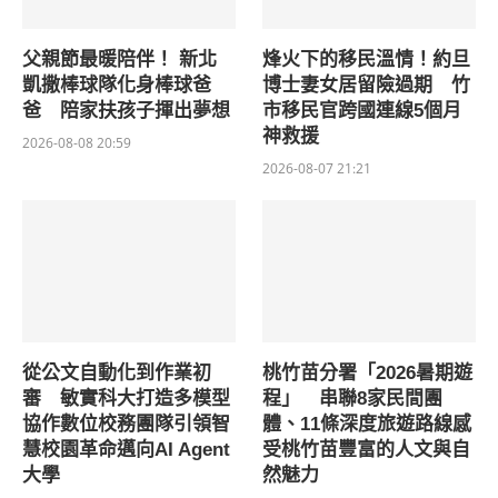
父親節最暖陪伴！ 新北
烽火下的移民溫情！約旦
凱撒棒球隊化身棒球爸
博士妻女居留險過期 竹
爸 陪家扶孩子揮出夢想
市移民官跨國連線5個月
神救援
2026-08-08 20:59
2026-08-07 21:21
從公文自動化到作業初
桃竹苗分署「2026暑期遊
審 敏實科大打造多模型
程」 串聯8家民間團
協作數位校務團隊引領智
體、11條深度旅遊路線感
慧校園革命邁向AI Agent
受桃竹苗豐富的人文與自
大學
然魅力