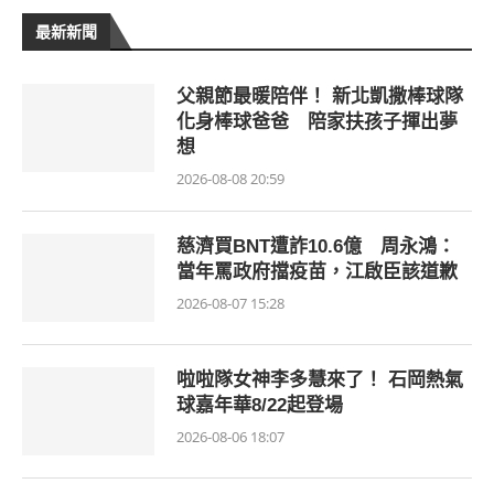
最新新聞
父親節最暖陪伴！ 新北凱撒棒球隊
化身棒球爸爸 陪家扶孩子揮出夢
想
2026-08-08 20:59
慈濟買BNT遭詐10.6億 周永鴻：
當年罵政府擋疫苗，江啟臣該道歉
2026-08-07 15:28
啦啦隊女神李多慧來了！ 石岡熱氣
球嘉年華8/22起登場
2026-08-06 18:07