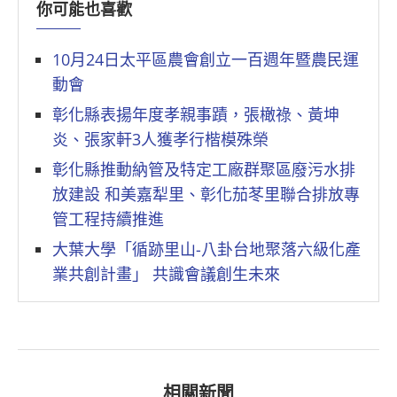
你可能也喜歡
10月24日太平區農會創立一百週年暨農民運
動會
彰化縣表揚年度孝親事蹟，張橄祿、黃坤
炎、張家軒3人獲孝行楷模殊榮
彰化縣推動納管及特定工廠群聚區廢污水排
放建設 和美嘉犁里、彰化茄苳里聯合排放專
管工程持續推進
大葉大學「循跡里山-八卦台地聚落六級化產
業共創計畫」 共識會議創生未來
相關新聞