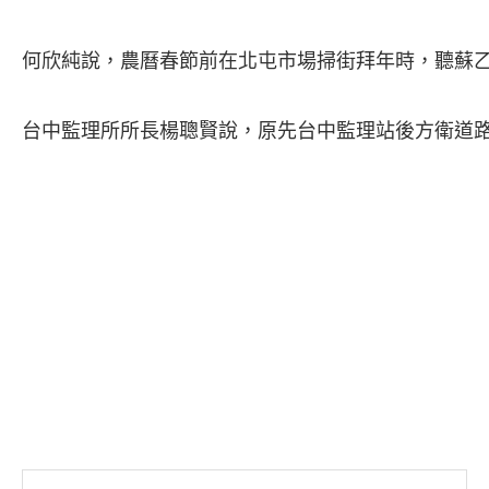
何欣純說，農曆春節前在北屯市場掃街拜年時，聽蘇乙
台中監理所所長楊聰賢說，原先台中監理站後方衛道