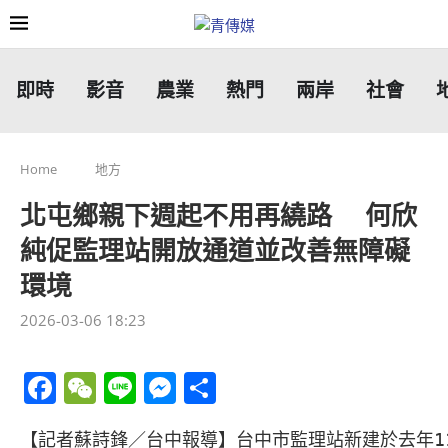
即時
影音
農業
熱門
兩岸
社會
Home
地方
北屯鄉親下週起不用再繞路 何欣
純促監理站開放通道並改善無障礙
環境
2026-03-06 18:23
Facebook
WeChat
Line
Messenger
分
享
【記者蘇詩鋒／台中報導】台中市監理站新建於去年1