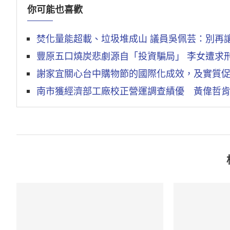
你可能也喜歡
焚化量能超載、垃圾堆成山 議員吳佩芸：別再
豐原五口燒炭悲劇源自「投資騙局」 李女遭求刑
謝家宜關心台中購物節的國際化成效，及實質
南市獲經濟部工廠校正營運調查績優 黃偉哲