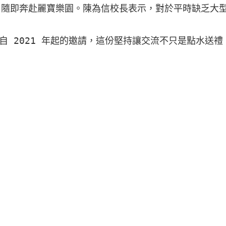
，隨即奔赴麗寶樂園。陳為信校長表示，對於平時缺乏大
自 2021 年起的邀請，這份堅持讓交流不只是點水