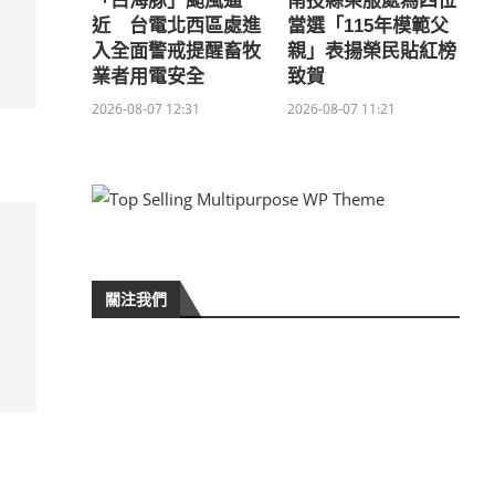
「白海豚」颱風逼
南投縣榮服處為四位
近 台電北西區處進
當選「115年模範父
入全面警戒提醒畜牧
親」表揚榮民貼紅榜
業者用電安全
致賀
2026-08-07 12:31
2026-08-07 11:21
關注我們