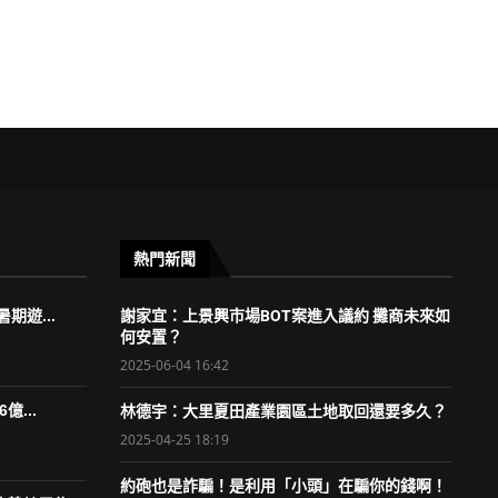
熱門新聞
期遊...
謝家宜：上景興市場BOT案進入議約 攤商未來如
何安置？
2025-06-04 16:42
億...
林德宇：大里夏田產業園區土地取回還要多久？
2025-04-25 18:19
約砲也是詐騙！是利用「小頭」在騙你的錢啊！