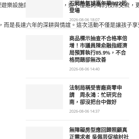
石岡熱氣球嘉年華8/22起
型遊樂設施的金門孩子來說，這不僅是跨海的校際交流，
登場
2026-08-06 18:07
送禮，而是長達六年的深耕與情誼。這次活動不僅是讓孩子
商品標示抽查不合格率倍
增！市議員陳俞融指經濟
局預算執行85.9%，不合
格問題卻無改善
2026-08-06 14:40
法制局稱受害廠商零申
請 周永鴻：忙研究台
南，卻沒把台中做好
2026-08-06 14:37
無障礙房型應回歸照顧真
正需求者 吳佩芸促檢討社