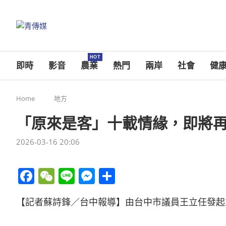
HOT
即時
影音
農業
熱門
兩岸
社會
健
Home
地方
「原來是客」十載情緣，即將
2026-03-16 20:06
Facebook
WeChat
Line
Messenger
分
享
【記者蘇詩鋒／台中報導】由台中市議員王立任發起