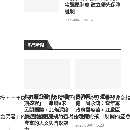
宅選屋制度 建立優先保障
機制
2026-08-06 14:34
熱門新聞
桃竹苗分署「2026暑
慈濟買BNT遭詐10.6
模。十年慶典現場特別邀請了歷任校長參與，象徵教育精
期遊程」 串聯8家
億 周永鴻：當年罵
民間團體、11條深度
政府擋疫苗，江啟臣
露笑容」的願望始終如一。這場在春雨紛飛中展開的盛
旅遊路線感受桃竹苗
該道歉
豐富的人文與自然魅
2026-08-07 15:28