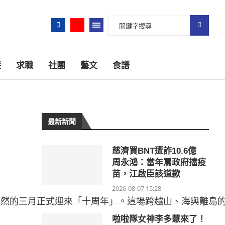
遊
求職
社團
藝文
食譜
最新新聞
慈濟買BNT遭詐10.6億
周永鴻：當年罵政府擋疫
苗，江啟臣該道歉
2026-08-07 15:28
意盎然的三月正式迎來「十周年」。這場跨越山、海與離島
啦啦隊女神李多慧來了！