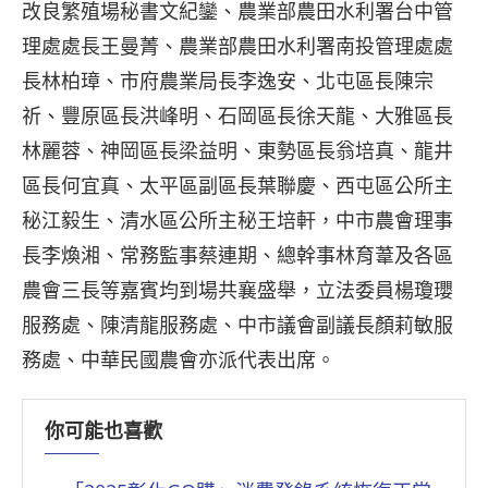
改良繁殖場秘書文紀鑾、農業部農田水利署台中管
理處處長王曼菁、農業部農田水利署南投管理處處
長林柏璋、市府農業局長李逸安、北屯區長陳宗
祈、豐原區長洪峰明、石岡區長徐天龍、大雅區長
林麗蓉、神岡區長梁益明、東勢區長翁培真、龍井
區長何宜真、太平區副區長葉聯慶、西屯區公所主
秘江毅生、清水區公所主秘王培軒，中市農會理事
長李煥湘、常務監事蔡連期、總幹事林育葦及各區
農會三長等嘉賓均到場共襄盛舉，立法委員楊瓊瓔
服務處、陳清龍服務處、中市議會副議長顏莉敏服
務處、中華民國農會亦派代表出席。
你可能也喜歡