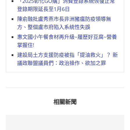
「2025彰化GO購」消費登錄系統恢復正常
登錄期限延長至1月6日
陳俞融批盧秀燕市長非洲豬瘟防疫領導無
方、整個盧市府陷入系統性失誤
惠文國小午餐食材再升級~履歷好豆腐~營養
掌握住!
建設局土方支援防疫被指「提油救火」？ 新
議政聯盟議員們：政治操作、欲加之罪
相關新聞