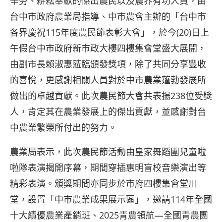
辛勞、耕耘奉獻的傑出農民以及農界有功人員，由
台中市政府農業局指導、中市農會主辦的「台中市
各界慶祝115年度農民節表彰大會」，於今(20)日上
午假台中市政府新市政大樓四樓集會堂盛大展開，
由副市長賴淑惠蒞臨頒發獎項，除了共同分享豐收
的喜悅，更感謝相關人員對於中市農業蓬勃發展所
做出的卓越貢獻。此次農民節大會共表揚238位受獎
人，肯定其在農業發展上的傑出貢獻，並感謝對台
中農業繁榮所付出的努力。
農業局表示，此次農民節活動由皇家舞蹈團兒童啦
啦隊表演揭開序幕，期間穿插惠明盲校音樂演出等
精彩表演。頒獎期間亦同步於市府四樓集會堂川
堂，設置「中市農業成果展示區」，邀請114年全國
十大績優農業產銷班、2025青農領航—全國青農團