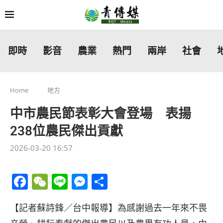
即時
影音
農業
熱門
兩岸
社會
Home
地方
中市農民節表彰大會登場 表揚
238位農民傑出貢獻
2026-03-20 16:57
Facebook
WeChat
Line
Messenger
分
享
【記者蘇詩鋒／台中報導】為感謝過去一年來不畏