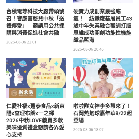
台積電等科技大廠帶頭號
硬實力成創業最強底
召！響應喜憨兒中秋「送
氣！ 紡織廠基層員工43
禮傳愛」 籲請用公共採
歲中年失業融合職訓打版
購與消費促進社會共融
思維成功開創功能性機能
織品藍海
2026-08-06 22:01
2026-08-06 20:46
仁愛社福x躉泰食品x新東
啦啦隊女神李多慧來了！
陽x查理布朗x一之鄉
石岡熱氣球嘉年華8/22起
2026中秋LOVE義賣多款
登場
美味優質禮盒懇請各界愛
2026-08-06 18:07
心支持