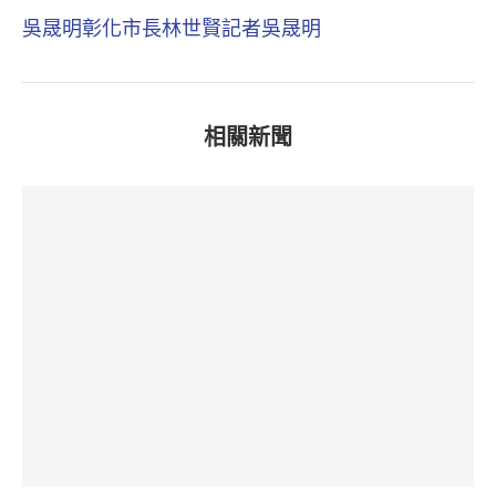
吳晟明
彰化市長林世賢
記者吳晟明
相關新聞