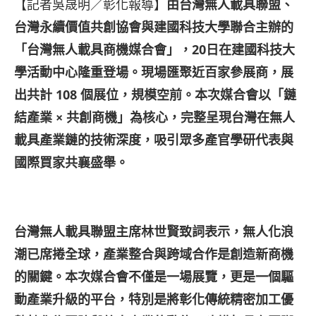
【記者吳晟明／彰化報導】
由台灣無人載具聯盟、
台灣永續價值共創協會與建國科技大學聯合主辦的
「台灣無人載具商機媒合會」，
20
日在建國科技大
學活動中心隆重登場。現場匯聚近百家參展商，展
出共計 108
個展位，規模空前。本次媒合會以「鏈
結產業
×
共創商機」為核心，完整呈現台灣在無人
載具產業鏈的技術深度，吸引眾多產官學研代表與
國際買家共襄盛舉。
台灣無人載具聯盟主席林世賢致詞表示，無人化浪
潮已席捲全球，產業整合與跨域合作是創造新商機
的關鍵。本次媒合會不僅是一場展覽，更是一個驅
動產業升級的平台，特別是將彰化傳統精密加工優