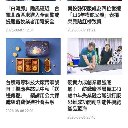
「白海豚」颱風逼近 台
南投縣榮服處為四位當選
電北西區處進入全面警戒
「115年模範父親」表揚
提醒畜牧業者用電安全
榮民貼紅榜致賀
2026-08-07 12:31
2026-08-07 11:21
台積電等科技大廠帶頭號
硬實力成創業最強底
召！響應喜憨兒中秋「送
氣！ 紡織廠基層員工43
禮傳愛」 籲請用公共採
歲中年失業融合職訓打版
購與消費促進社會共融
思維成功開創功能性機能
織品藍海
2026-08-06 22:01
2026-08-06 20:46