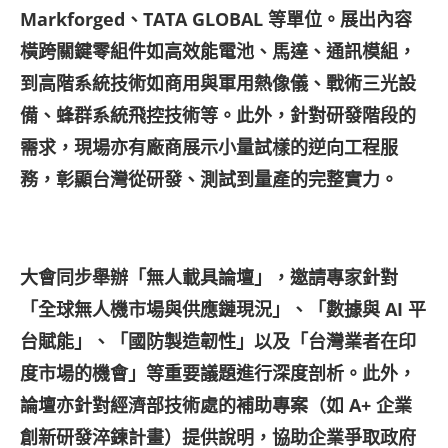
Markforged
、TATA GLOBAL
等單位。展出內容
橫跨關鍵零組件如高效能電池、馬達、通訊模組，
到高階系統技術如商用與軍用熱像儀、戰術三光設
備、蜂群系統飛控技術等。此外，針對研發階段的
需求，現場亦有廠商展示小量試樣的逆向工程服
務，彰顯台灣從研發、測試到量產的完整實力。
​
大會同步舉辦「無人載具論壇」，邀請專家針對
「全球無人機市場與供應鏈現況」、「數據與 AI
平
台賦能」、「國防製造韌性」以及「台灣業者在印
度市場的機會」等重要議題進行深度剖析。此外，
論壇亦針對經濟部技術處的補助專案（如 A+
企業
創新研發淬鍊計畫）提供說明，協助企業爭取政府