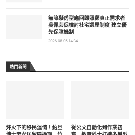
無障礙房型應回歸照顧真正需求者
吳佩芸促檢討社宅選屋制度 建立優
先保障機制
2026-08-06 14:34
熱門新聞
烽火下的移民溫情！約旦
從公文自動化到作業初
博士妻女居留險過期 竹
審 敏實科大打造多模型