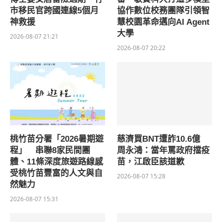
市移民官跨國連線5個月
協作數位校務團隊引領智
神救援
慧校園革命邁向AI Agent
大學
2026-08-07 21:21
2026-08-07 20:22
桃竹苗分署「2026暑期遊
慈濟買BNT遭詐10.6億
程」 串聯8家民間團
周永鴻：當年罵政府擋疫
體、11條深度旅遊路線感
苗，江啟臣該道歉
受桃竹苗豐富的人文與自
2026-08-07 15:28
然魅力
2026-08-07 15:31