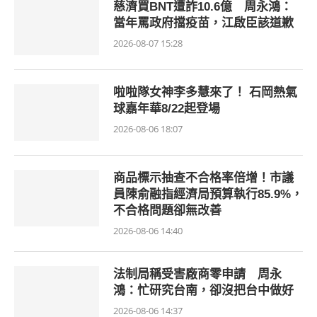
慈濟買BNT遭詐10.6億 周永鴻：
當年罵政府擋疫苗，江啟臣該道歉
2026-08-07 15:28
啦啦隊女神李多慧來了！ 石岡熱氣
球嘉年華8/22起登場
2026-08-06 18:07
商品標示抽查不合格率倍增！市議
員陳俞融指經濟局預算執行85.9%，
不合格問題卻無改善
2026-08-06 14:40
法制局稱受害廠商零申請 周永
鴻：忙研究台南，卻沒把台中做好
2026-08-06 14:37